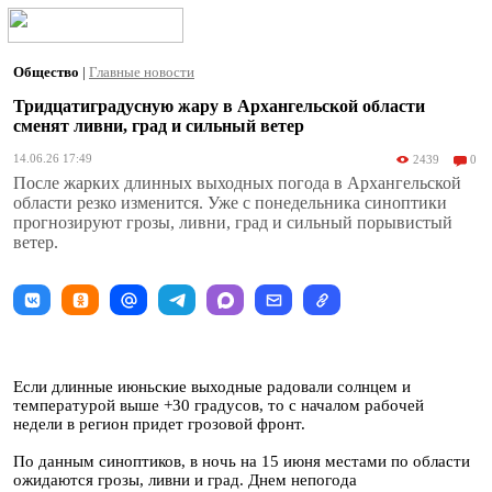
Общество
|
Главные новости
Тридцатиградусную жару в Архангельской области
сменят ливни, град и сильный ветер
14.06.26 17:49
2439
0
После жарких длинных выходных погода в Архангельской
области резко изменится. Уже с понедельника синоптики
прогнозируют грозы, ливни, град и сильный порывистый
ветер.
Если длинные июньские выходные радовали солнцем и
температурой выше +30 градусов, то с началом рабочей
недели в регион придет грозовой фронт.
По данным синоптиков, в ночь на 15 июня местами по области
ожидаются грозы, ливни и град. Днем непогода