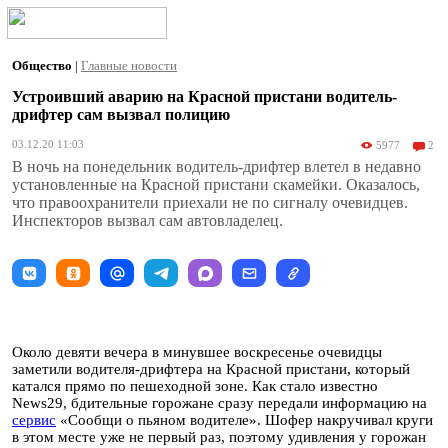
Общество
|
Главные новости
Устроивший аварию на Красной пристани водитель-
дрифтер сам вызвал полицию
03.12.20 11:03
5977
2
В ночь на понедельник водитель-дрифтер влетел в недавно
установленные на Красной пристани скамейки. Оказалось,
что правоохранители приехали не по сигналу очевидцев.
Инспекторов вызвал сам автовладелец.
Около девяти вечера в минувшее воскресенье очевидцы
заметили водителя-дрифтера на Красной пристани, который
катался прямо по пешеходной зоне. Как стало известно
News29, бдительные горожане сразу передали информацию на
сервис
«Сообщи о пьяном водителе». Шофер накручивал круги
в этом месте уже не первый раз, поэтому удивления у горожан