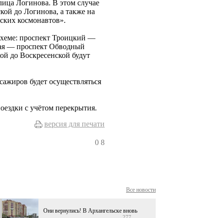
ица Логинова. В этом случае
кой до Логинова, а также на
ских космонавтов».
схеме: проспект Троицкий —
ая — проспект Обводный
ой до Воскресенской будут
сажиров будет осуществляться
оездки с учётом перекрытия.
версия для печати
0
8
Все новости
Они вернулись! В Архангельске вновь
277