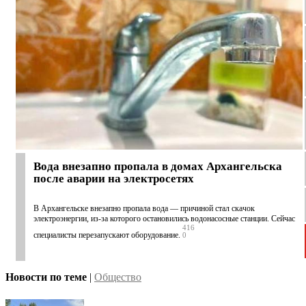
Вода внезапно пропала в домах Архангельска
после аварии на электросетях
В Архангельске внезапно пропала вода — причиной стал скачок
электроэнергии, из-за которого остановились водонасосные станции. Сейчас
416
специалисты перезапускают оборудование.
0
Новости по теме
|
Общество