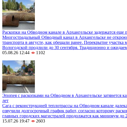
Раскопки на Обводном канале в Архангельске задержатся еще п
Многострадальный Обводный канал в Архангельске не открою
транспорта в августе, как обещали ранее. Перекрытие участка 
Вологодской продлили до 30 сентября. Традиционно и ожидаем
05.08.26 12:44
1102
Эпопея с раскопками на Обводном в Архангельске затянется к
лет
Сага с реконструкцией теплотрассы на Обводном канале далека
озвучили долгосрочный график работ, согласно которому раско
главных городских магистралей продолжатся как минимум до 2
15.07.26 19:47
2603