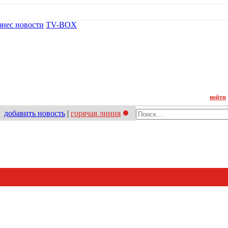
знес новости
TV-BOX
Контакт
войти
добавить новость
|
горячая линия