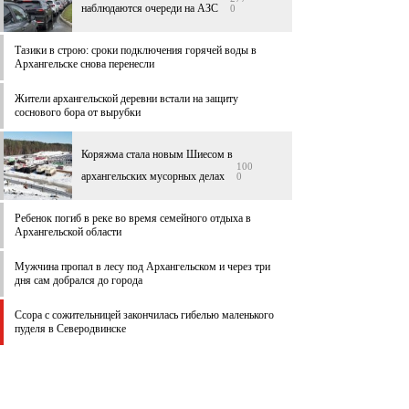
наблюдаются очереди на АЗС
0
Тазики в строю: сроки подключения горячей воды в
Архангельске снова перенесли
Жители архангельской деревни встали на защиту
соснового бора от вырубки
Коряжма стала новым Шиесом в
100
архангельских мусорных делах
0
Ребенок погиб в реке во время семейного отдыха в
Архангельской области
Мужчина пропал в лесу под Архангельском и через три
дня сам добрался до города
Ссора с сожительницей закончилась гибелью маленького
пуделя в Северодвинске