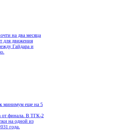
очти на два месяца
т для движения
между Гайдара и
о.
ак минимум еще на 5
 от финала. В ТГК-2
пки на одной из
031 года.