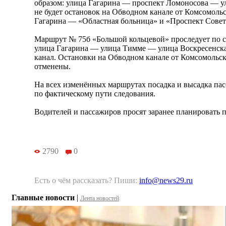
образом: улица Гагарина — проспект Ломоносова — ул
не будет остановок на Обводном канале от Комсомольс
Гагарина — «Областная больница» и «Проспект Совет
Маршрут № 75б «Большой кольцевой» проследует по 
улица Гагарина — улица Тимме — улица Воскресенск
канал. Остановки на Обводном канале от Комсомольск
отменены.
На всех изменённых маршрутах посадка и высадка пас
по фактическому пути следования.
Водителей и пассажиров просят заранее планировать п
2790
0
Есть о чём рассказать? Пиши:
info@news29.ru
Главные новости
|
Лента новостей