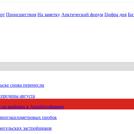
рт
Происшествия
На заметку
Арктический форум
Цифра дня
Би
ьске снова перенесли
середины августа
 на выборах в Архоблсобрание
 многокилометровых пробок
ангельских застройщиков