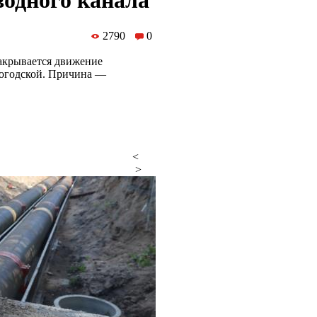
одного канала
2790
0
закрывается движение
логодской. Причина —
<
>