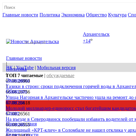
Главные новости
Политика
Экономика
Общество
Культура
Спо
Полная версия сайта
Архангельск
o
+14
08 августа, сб
Главные новости
|
ВК
|
YouTube
|
Мобильная версия
Политика
|
ТОП 7
читаемые
|
обсуждаемые
Экономика
07.08.26
903
|
Тазики в строю: сроки подключения горячей воды в Архангел
Общество
06.08.26
756
|
Улица Нагорная в Архангельске частично ушла на ремонт до 
Культура
07.08.26
618
|
Молодой миллиардер-единоросс стал богатейшим кандидатом
Спорт
07.08.26
561
|
На въезде в Северодвинск пообещали избавить водителей от
Происшествия
06.08.26
555
|
Жилищный «КРТ-клич» в Соломбале не нашел отклика у арх
Бизнес новости
07.08.26
422