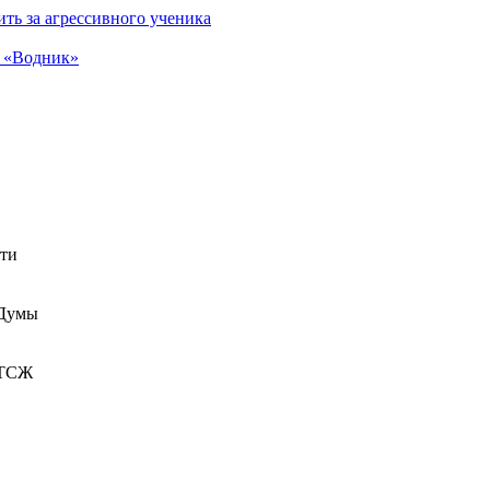
ть за агрессивного ученика
а «Водник»
сти
 Думы
 ТСЖ