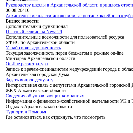
|
Руководству школы в Архангельской области пришлось ответи
06.08.26
416
Архангельские власти исключили закрытие хоккейного клуб
Бизнес новости
Дополнительный функционал
Платный сервис на News29
Дополнительные возможности для пользователей ресурса
УФНС по Архангельской области
Узнай свою задолженность
Текущая задолженность перед бюджетом в режиме on-line
Минздрав Архангельской области
On-line регистратура
Запись к врачам-специалистам медучреждений города и обла
Архангельская городская Дума
Задать вопрос депутату
Интерактивная связь с депутатами Архангельской городской
ЖКХ Архангельской области
Сведения об управляющих компаниях
Информация о финансово-хозяйственной деятельности УК и
Отдых в Архангельской области
Турпортал Поморья
Где остановиться, как отдохнуть, что посмотреть