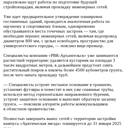
параллельно идут работы по подготовке будущей
стройплощадки, включая прокладку инженерных сетей.
Уже идет предварительное утверждение планировок
гостиничных зданий, проводится аналогичная работа по
научному и спортивному блокам, одновременно
обустраиваются места точечных застроек — там, где
необходим перенос инженерных сетей, включая водопровод
диаметром 800 мм, с целью освободить пространство для
университетского городка, — пояснил вице-премьер.
Специалисты компании «РВК-Архангельск» уже занимаются
расчисткой территории: удаляется кустарник на площади 3
тысяч квадратных метров, в дальнейшем предстоит снять
растительный покров и извлечь более 4500 кубометров грунта,
после чего начать прокладку труб.
— Специалисты устроят песчаное основание в траншеях,
установят футляры и поместят в них уже спаянные трубы,
используя метод горизонтально направленного бурения,
устроят защитное основание и выполнят обратную засыпку
грунта, — пояснили алгоритм работы коммунальщиков
в областном правительстве.
Полностью завершить вынос сетей с территории застройки
кампуса «Арктическая звезда» планируется до 31 января 2025