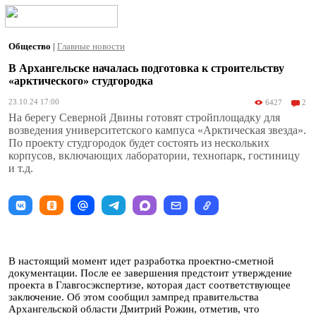
Общество
|
Главные новости
В Архангельске началась подготовка к строительству
«арктического» студгородка
23.10.24 17:00
6427
2
На берегу Северной Двины готовят стройплощадку для
возведения университетского кампуса «Арктическая звезда».
По проекту студгородок будет состоять из нескольких
корпусов, включающих лаборатории, технопарк, гостиницу
и т.д.
В настоящий момент идет разработка проектно-сметной
документации. После ее завершения предстоит утверждение
проекта в Главгосэкспертизе, которая даст соответствующее
заключение. Об этом сообщил зампред правительства
Архангельской области Дмитрий Рожин, отметив, что