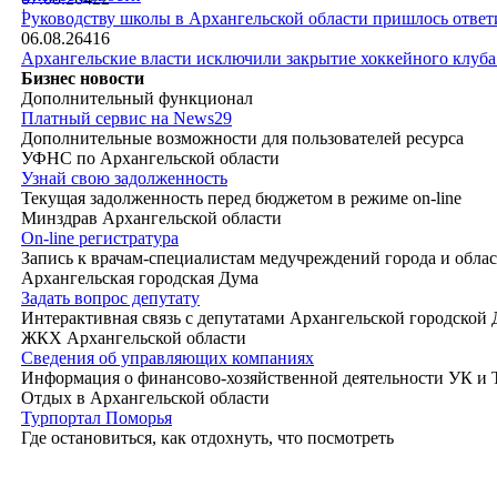
|
Руководству школы в Архангельской области пришлось ответи
06.08.26
416
Архангельские власти исключили закрытие хоккейного клуб
Бизнес новости
Дополнительный функционал
Платный сервис на News29
Дополнительные возможности для пользователей ресурса
УФНС по Архангельской области
Узнай свою задолженность
Текущая задолженность перед бюджетом в режиме on-line
Минздрав Архангельской области
On-line регистратура
Запись к врачам-специалистам медучреждений города и обла
Архангельская городская Дума
Задать вопрос депутату
Интерактивная связь с депутатами Архангельской городской
ЖКХ Архангельской области
Сведения об управляющих компаниях
Информация о финансово-хозяйственной деятельности УК и
Отдых в Архангельской области
Турпортал Поморья
Где остановиться, как отдохнуть, что посмотреть