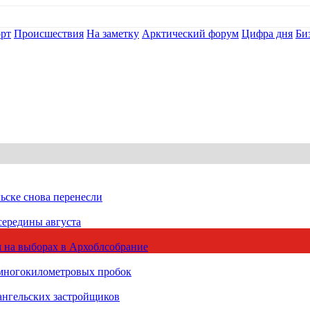
рт
Происшествия
На заметку
Арктический форум
Цифра дня
Би
ьске снова перенесли
середины августа
 на выборах в Архоблсобрание
 многокилометровых пробок
ангельских застройщиков