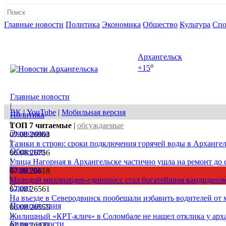
Главные новости
Политика
Экономика
Общество
Культура
Спо
Полная версия сайта
Архангельск
o
+15
08 августа, сб
Главные новости
|
ВК
|
YouTube
|
Мобильная версия
Политика
|
ТОП 7
читаемые
|
обсуждаемые
Экономика
07.08.26
903
|
Тазики в строю: сроки подключения горячей воды в Архангел
Общество
06.08.26
756
|
Улица Нагорная в Архангельске частично ушла на ремонт до 
Культура
07.08.26
618
|
Молодой миллиардер-единоросс стал богатейшим кандидатом
Спорт
07.08.26
561
|
На въезде в Северодвинск пообещали избавить водителей от
Происшествия
06.08.26
555
|
Жилищный «КРТ-клич» в Соломбале не нашел отклика у арх
Бизнес новости
07.08.26
422