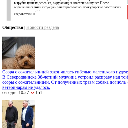
вырубке ценных деревьев, окружающих населенный пункт. После
обращения сельчан ситуацией заинтересовались прокурорские работники и
1267
следователи.
0
Общество
|
Новости раздела
Ссора с сожительницей закончилась гибелью маленького пудел
В Северодвинске 38-летний мужчина устроил расправу над той
ссоры с сожительницей. От полученных травм собака погибла
ветеринарам не удалось.
сегодня 10:27
151