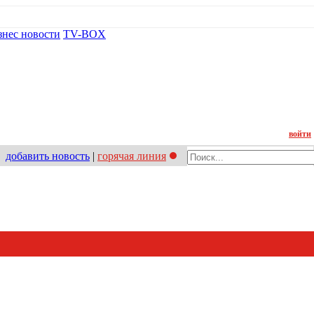
знес новости
TV-BOX
Контакт
войти
добавить новость
|
горячая линия