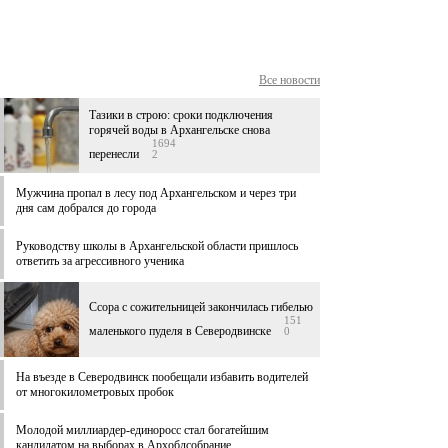
Все новости
Тазики в строю: сроки подключения
горячей воды в Архангельске снова
1694
перенесли
2
Мужчина пропал в лесу под Архангельском и через три
дня сам добрался до города
Руководству школы в Архангельской области пришлось
ответить за агрессивного ученика
Ссора с сожительницей закончилась гибелью
151
маленького пуделя в Северодвинске
0
На въезде в Северодвинск пообещали избавить водителей
от многокилометровых пробок
Молодой миллиардер-единоросс стал богатейшим
кандидатом на выборах в Архоблсобрание