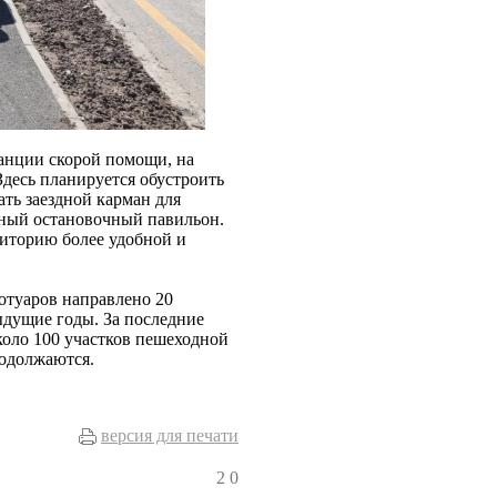
танции скорой помощи, на
Здесь планируется обустроить
ать заездной карман для
енный остановочный павильон.
риторию более удобной и
ротуаров направлено 20
ыдущие годы. За последние
около 100 участков пешеходной
родолжаются.
версия для печати
2
0