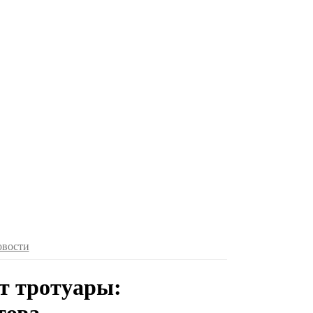
овости
т тротуары: