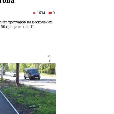
това
1634
0
нта тротуаров на нескольких
50 процентах из 11
<
>