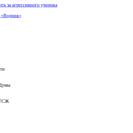
ть за агрессивного ученика
а «Водник»
сти
 Думы
 ТСЖ