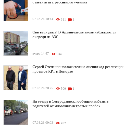
ответить за агрессивного ученика
07.08.26 10:44
611
1
Они вернулись! В Архангельске вновь наблюдаются
очереди на АЗС
вчера 14:47
534
Сергей Степашин положительно оценил ход реализации
проектов КРТ в Поморье
07.08.26 20:25
500
1
На въезде в Северодвинск пообещали избавить
водителей от многокилометровых пробок
07.08.26 09:03
492