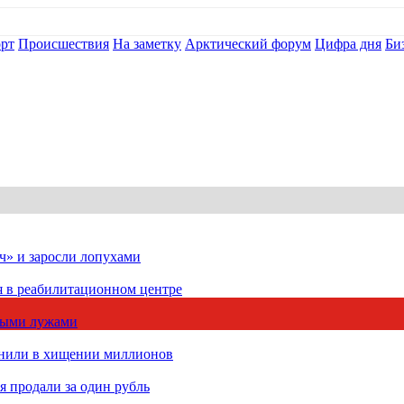
рт
Происшествия
На заметку
Арктический форум
Цифра дня
Би
ч» и заросли лопухами
я в реабилитационном центре
чными лужами
инили в хищении миллионов
 продали за один рубль