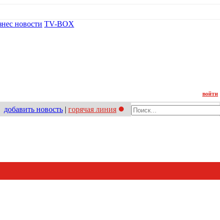
знес новости
TV-BOX
Контакт
войти
добавить новость
|
горячая линия