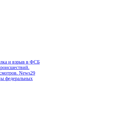
лка и взрыв в ФСБ
происшествий.
смотров. News29
цы федеральных