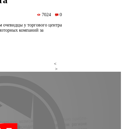
та
7024
0
м очевидцы у торгового центра
моторных компаний за
<
>