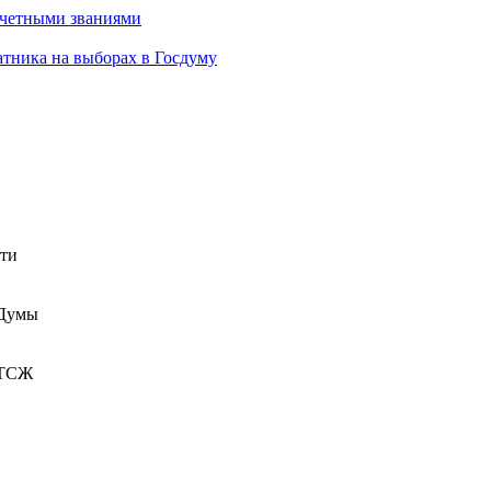
очетными званиями
атника на выборах в Госдуму
сти
 Думы
 ТСЖ