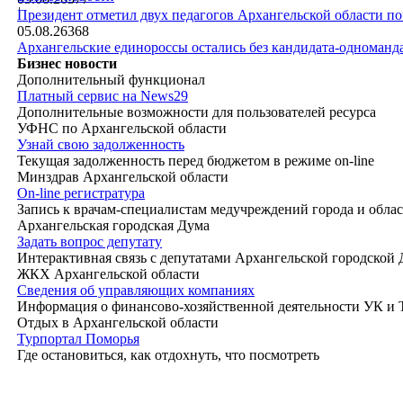
|
Президент отметил двух педагогов Архангельской области п
05.08.26
368
Архангельские единороссы остались без кандидата-одноманд
Бизнес новости
Дополнительный функционал
Платный сервис на News29
Дополнительные возможности для пользователей ресурса
УФНС по Архангельской области
Узнай свою задолженность
Текущая задолженность перед бюджетом в режиме on-line
Минздрав Архангельской области
On-line регистратура
Запись к врачам-специалистам медучреждений города и обла
Архангельская городская Дума
Задать вопрос депутату
Интерактивная связь с депутатами Архангельской городской
ЖКХ Архангельской области
Сведения об управляющих компаниях
Информация о финансово-хозяйственной деятельности УК и
Отдых в Архангельской области
Турпортал Поморья
Где остановиться, как отдохнуть, что посмотреть