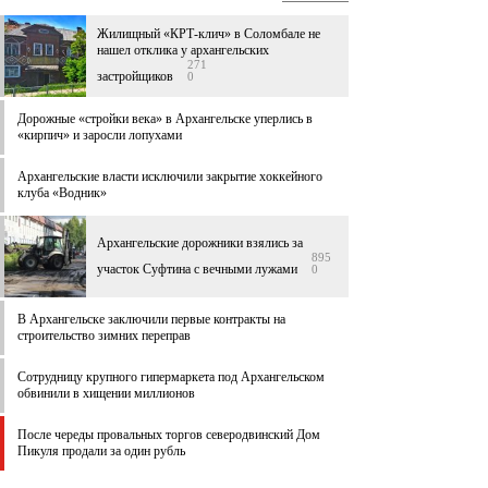
Жилищный «КРТ-клич» в Соломбале не
нашел отклика у архангельских
271
застройщиков
0
Дорожные «стройки века» в Архангельске уперлись в
«кирпич» и заросли лопухами
Архангельские власти исключили закрытие хоккейного
клуба «Водник»
Архангельские дорожники взялись за
895
участок Суфтина с вечными лужами
0
В Архангельске заключили первые контракты на
строительство зимних переправ
Сотрудницу крупного гипермаркета под Архангельском
обвинили в хищении миллионов
После череды провальных торгов северодвинский Дом
Пикуля продали за один рубль