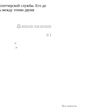
спетчерской службы. Его до
зь между этими двумя
версия для печати
0
1
<
>
Все новости