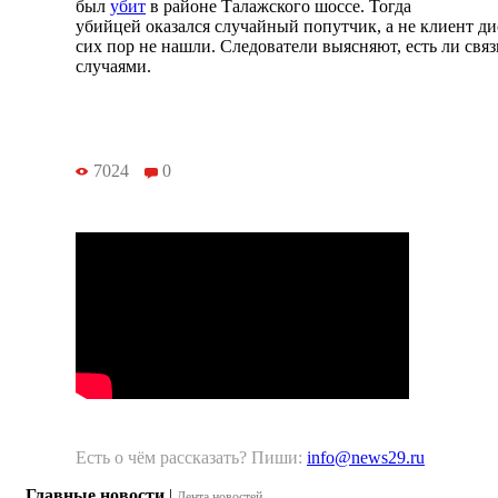
был
убит
в районе Талажского шоссе. Тогда
убийцей оказался случайный попутчик, а не клиент ди
сих пор не нашли. Следователи выясняют, есть ли свя
случаями.
7024
0
Есть о чём рассказать? Пиши:
info@news29.ru
Главные новости
|
Лента новостей