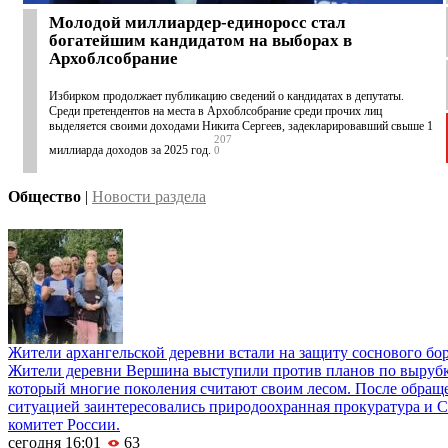
Молодой миллиардер-единоросс стал
богатейшим кандидатом на выборах в
Архоблсобрание
Избирком продолжает публикацию сведений о кандидатах в депутаты.
Среди претендентов на места в Архоблсобрание среди прочих лиц
выделяется своими доходами Никита Сергеев, задекларировавший свыше 1
207
миллиарда доходов за 2025 год.
0
Общество
|
Новости раздела
Жители архангельской деревни встали на защиту соснового бо
Жители деревни Вершина выступили против планов по вырубке
который многие поколения считают своим лесом. После обращ
ситуацией заинтересовались природоохранная прокуратура и 
комитет России.
сегодня 16:01
63