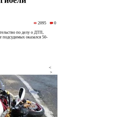
 гибели
2095
0
тельство по делу о ДТП,
е подсудимых оказался 50-
<
>