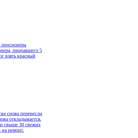
о пенсионера
онера, пропавшего 5
ог взять красный
ске снова перенесли
ова откладывается.
и свыше 30 свежих
 на ремонт.