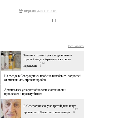
версия для печати
1
1
Все новости
Тазики в строю: сроки подключения
горячей воды в Архангельске снова
422
перенесли
0
На въезде в Северодвинск пообещали избавить водителей
от многокилометровых пробок
Архангельск ускоряет обновление остановок и
привлекает к проекту бизнес
В Северодвинске уже третий день ищут
112
пропавшего 92-летнего пенсионера
0