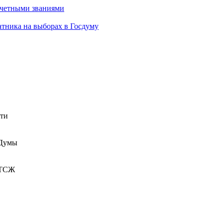
очетными званиями
атника на выборах в Госдуму
сти
 Думы
 ТСЖ