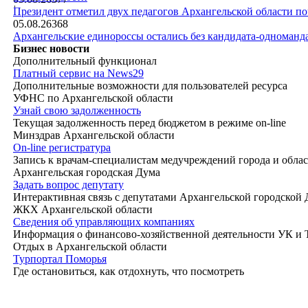
|
Президент отметил двух педагогов Архангельской области п
05.08.26
368
Архангельские единороссы остались без кандидата-одноманд
Бизнес новости
Дополнительный функционал
Платный сервис на News29
Дополнительные возможности для пользователей ресурса
УФНС по Архангельской области
Узнай свою задолженность
Текущая задолженность перед бюджетом в режиме on-line
Минздрав Архангельской области
On-line регистратура
Запись к врачам-специалистам медучреждений города и обла
Архангельская городская Дума
Задать вопрос депутату
Интерактивная связь с депутатами Архангельской городской
ЖКХ Архангельской области
Сведения об управляющих компаниях
Информация о финансово-хозяйственной деятельности УК и
Отдых в Архангельской области
Турпортал Поморья
Где остановиться, как отдохнуть, что посмотреть