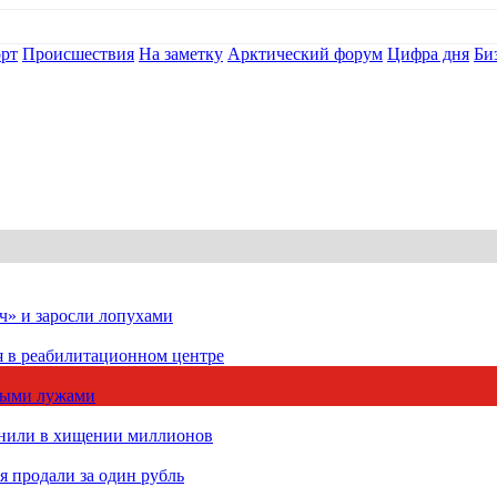
рт
Происшествия
На заметку
Арктический форум
Цифра дня
Би
ч» и заросли лопухами
я в реабилитационном центре
чными лужами
инили в хищении миллионов
 продали за один рубль