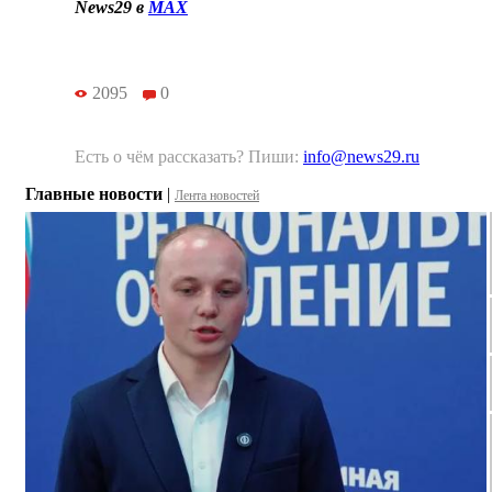
News29 в
MAX
2095
0
Есть о чём рассказать? Пиши:
info@news29.ru
Главные новости
|
Лента новостей