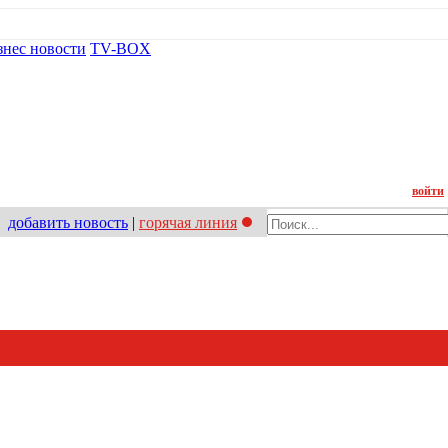
знес новости
TV-BOX
Контакт
войти
добавить новость
|
горячая линия