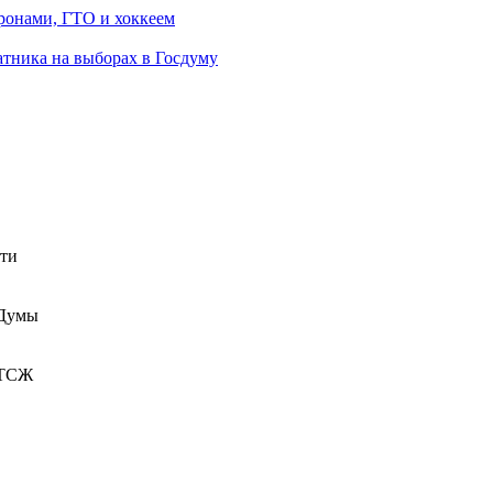
ронами, ГТО и хоккеем
атника на выборах в Госдуму
сти
 Думы
 ТСЖ