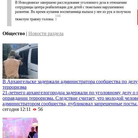
В Новодвинске завершено расследование уголовного дела в отношении
сотрудницы центра реабилитации для детей с тяжелыми нарушениями
развития. Во время купания воспитанница выпала у нее из рук и получила
166
тяжелую травму головы.
0
Общество
|
Новости раздела
В Архангельске задержали администратора сообщества по делу
терроризма
21-летнего архангелогородца задержали по уголовному делу о
оправдании терроризма. Следствие считает, что молодой челове
администратором сообщества, публиковал запрещенные посты.
сегодня 12:11
56