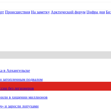
рт
Происшествия
На заметку
Арктический форум
Цифра дня
Би
ка в Архангельске
 и затопленным подвалом
сии без легионеров
инили в хищении миллионов
ч» и заросли лопухами