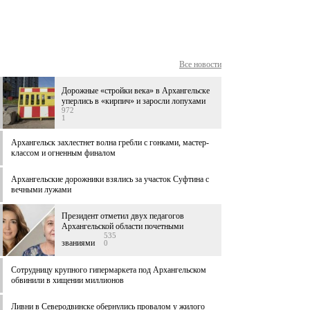
Все новости
Дорожные «стройки века» в Архангельске
уперлись в «кирпич» и заросли лопухами
972
1
Архангельск захлестнет волна гребли с гонками, мастер-
классом и огненным финалом
Архангельские дорожники взялись за участок Суфтина с
вечными лужами
Президент отметил двух педагогов
Архангельской области почетными
535
званиями
0
Сотрудницу крупного гипермаркета под Архангельском
обвинили в хищении миллионов
Ливни в Северодвинске обернулись провалом у жилого