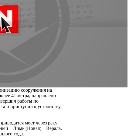
ернизацию сооружения на
более 41 метра, направлено
авершил работы по
та и приступил к устройству
приводится мост через реку
ный – Лимь (Новая) – Верала.
шлого года.