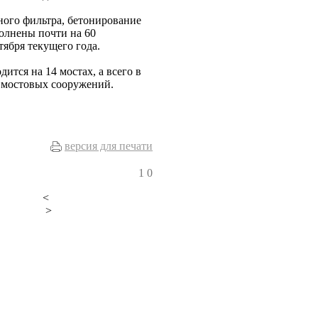
ного фильтра, бетонирование
олнены почти на 60
тября текущего года.
ится на 14 мостах, а всего в
7 мостовых сооружений.
версия для печати
1
0
<
>