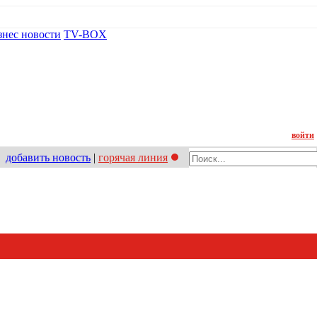
знес новости
TV-BOX
Контакт
войти
добавить новость
|
горячая линия