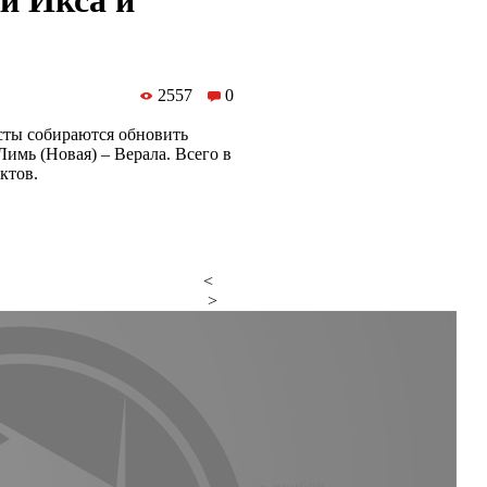
и Икса и
2557
0
сты собираются обновить
Лимь (Новая) – Верала. Всего в
ктов.
<
>