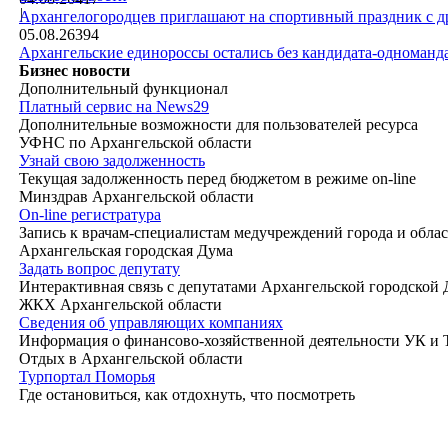
|
Архангелогородцев приглашают на спортивный праздник с д
05.08.26
394
Архангельские единороссы остались без кандидата-одноманд
Бизнес новости
Дополнительный функционал
Платный сервис на News29
Дополнительные возможности для пользователей ресурса
УФНС по Архангельской области
Узнай свою задолженность
Текущая задолженность перед бюджетом в режиме on-line
Минздрав Архангельской области
On-line регистратура
Запись к врачам-специалистам медучреждений города и обла
Архангельская городская Дума
Задать вопрос депутату
Интерактивная связь с депутатами Архангельской городской
ЖКХ Архангельской области
Сведения об управляющих компаниях
Информация о финансово-хозяйственной деятельности УК и
Отдых в Архангельской области
Турпортал Поморья
Где остановиться, как отдохнуть, что посмотреть