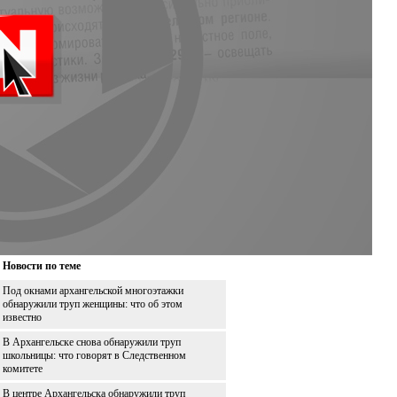
Новости по теме
Под окнами архангельской многоэтажки
обнаружили труп женщины: что об этом
известно
В Архангельске снова обнаружили труп
школьницы: что говорят в Следственном
комитете
В центре Архангельска обнаружили труп