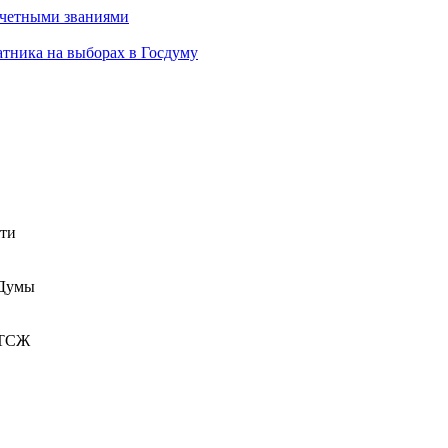
очетными званиями
атника на выборах в Госдуму
сти
 Думы
 ТСЖ