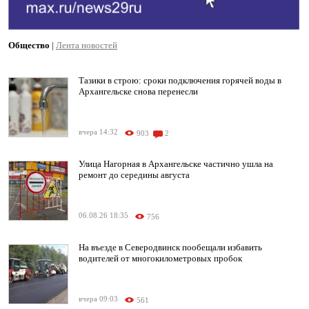
Общество
|
Лента новостей
Тазики в строю: сроки подключения горячей воды в
Архангельске снова перенесли
вчера 14:32
903
2
Улица Нагорная в Архангельске частично ушла на
ремонт до середины августа
06.08.26 18:35
756
На въезде в Северодвинск пообещали избавить
водителей от многокилометровых пробок
вчера 09:03
561