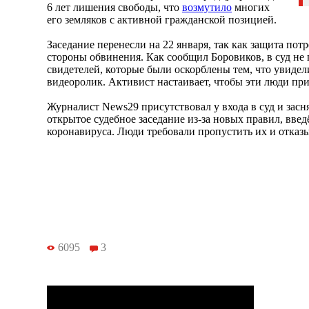
6 лет лишения свободы, что
возмутило
многих
его земляков с активной гражданской позицией.
Заседание перенесли на 22 января, так как защита пот
стороны обвинения. Как сообщил Боровиков, в суд не
свидетелей, которые были оскорблены тем, что увид
видеоролик. Активист настаивает, чтобы эти люди приш
Журналист News29 присутствовал у входа в суд и засн
открытое судебное заседание из-за новых правил, вве
коронавируса. Люди требовали пропустить их и отказ
6095
3