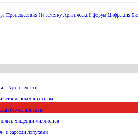
рт
Происшествия
На заметку
Арктический форум
Цифра дня
Би
ка в Архангельске
 и затопленным подвалом
сии без легионеров
инили в хищении миллионов
ч» и заросли лопухами