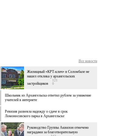
Все новости
Жилищный «КРТ-клич» в Соломбале не
нашел отклика у архангельских
121
застройщиков
0
Школьник из Архангельска ответил рублем за унижение
учителей в интернете
Ревизия развеяла надежду о сдаче в срок
Ломоносовского парка в Архангельске
Руководство Группы Аквилон отмечено
наградами за благотворительную