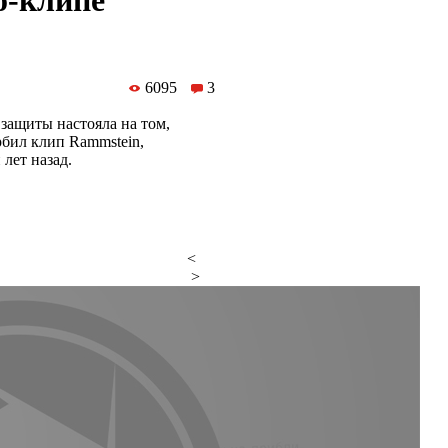
о-клипе
6095
3
защиты настояла на том,
рбил клип Rammstein,
лет назад.
<
>