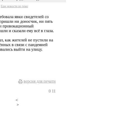
Еще новости по теме
ребовала явки свидетелей со
 пришли ни доносчик, ни пять
ели провокационный
ли и сказали ему всё в глаза.
ял, как жителей не пустили на
дённых в связи с пандемией
ывались выйти на улицу.
версия для печати
0
11
<
>