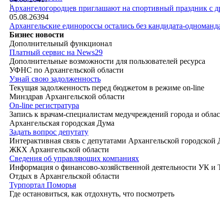
|
Архангелогородцев приглашают на спортивный праздник с д
05.08.26
394
Архангельские единороссы остались без кандидата-одноманд
Бизнес новости
Дополнительный функционал
Платный сервис на News29
Дополнительные возможности для пользователей ресурса
УФНС по Архангельской области
Узнай свою задолженность
Текущая задолженность перед бюджетом в режиме on-line
Минздрав Архангельской области
On-line регистратура
Запись к врачам-специалистам медучреждений города и обла
Архангельская городская Дума
Задать вопрос депутату
Интерактивная связь с депутатами Архангельской городской
ЖКХ Архангельской области
Сведения об управляющих компаниях
Информация о финансово-хозяйственной деятельности УК и
Отдых в Архангельской области
Турпортал Поморья
Где остановиться, как отдохнуть, что посмотреть