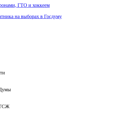
ронами, ГТО и хоккеем
атника на выборах в Госдуму
сти
 Думы
 ТСЖ