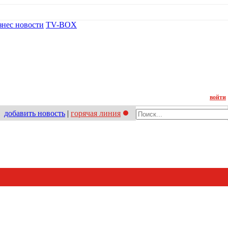
знес новости
TV-BOX
Контакт
войти
добавить новость
|
горячая линия