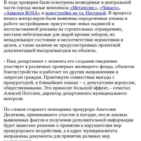
В ходе проверки были осмотрены возводимые в центральной
части города жилые комплексы
«Мегаполис»
,
«Чикаго»
,
«Аквилон ROSA»
и
новостройка на ул. Нагорной
. В процессе
визита контролеров были выявлены определенные изъяны в
работе застройщиков: присутствие левых надписей и
несогласованной рекламы на строительных ограждениях,
местами небезопасные для людей кромки заборов, их
ненадлежащее состояние и несоответствие нормативам в
целом, а также наличие не предусмотренных проектной
документацией въездов/выездов на объекты.
- Наш департамент с момента его создания ежедневно
участвует в различных проверках жилищного фонда, объектов
благоустройства и работает по другим направлениям и
запросам граждан. Практикуем совместные выезды с
прокуратурой, в ближайших планах – с депутатским корпусом,
общественниками. Это приносит большой эффект, - отметил
Алексей Потолов, директор департамента муниципального
контроля.
По словам старшего помощника прокурора Анатолия
Десяткова, принимавшего участие в поездке, после анализа
выявленных фактов и получения дополнительной информации
будет вынесено решение о принятии к нарушителям мер
прокурорского воздействия, а в адрес муниципалитета
направлены документы для принятия должных мер