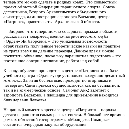
теперь это можно сделать в родных краях. Это совместный
проект областной Федерации парашютного спорта, Союза
десантников, Второго Архангельского объединенного
авиаотряда, администрации аэропорта Васьково, центра
«Патриот», правительства Архангельской области.
— Здорово, что теперь можно совершать прыжки в области, –
рассказывает юнармеец военно-патриотического клуба
«Орден» Ян Яворский. – Это уникальная возможность
отрабатывать полученные теоретические навыки на практике,
не тратя время на дальние переезды. Данное время можно
посвятить обучению, поскольку парашютная подготовка – это
постоянное совершенствование, работа над собой.
К слову, обучение проводится в центре «Патриот» и на базе
учебного центра «Орден», где установлен воздушно-десантный
комплекс. Занятия бесплатные, проходят по вторникам и
четвергам. Сами прыжки осуществляются как на бесплатной,
так и на коммерческой основе. Самолет Ан-2 взлетает с
аэропорта Васьково, а площадка для приземления находится
близ деревни Левковка.
На данный момент в арсенале центра «Патриот» – порядка
десяти парашютов самых разных систем. В ближайшее время в
рамках областной госпрограммы «Молодежь Поморья»
состоится очередная закупка оборудования.