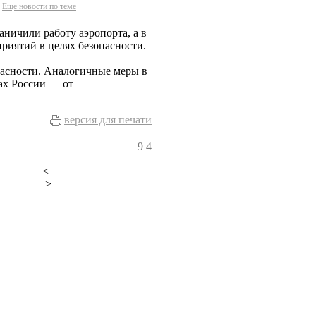
Еще новости по теме
аничили работу аэропорта, а в
риятий в целях безопасности.
пасности. Аналогичные меры в
ах России — от
версия для печати
9
4
<
>