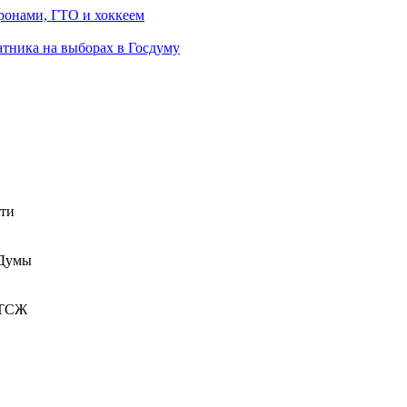
ронами, ГТО и хоккеем
атника на выборах в Госдуму
сти
 Думы
 ТСЖ