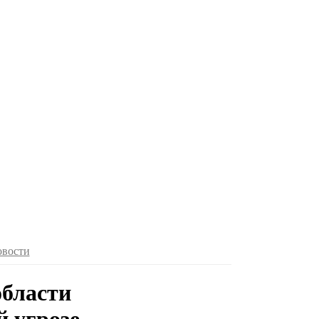
овости
области