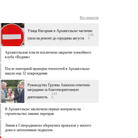
Все новости
Улица Нагорная в Архангельске частично
136
ушла на ремонт до середины августа
0
Архангельские власти исключили закрытие хоккейного
клуба «Водник»
После повторной проверки теплосетей в Архангельске
нашли еще 32 повреждения
Руководство Группы Аквилон отмечено
наградами за благотворительную
243
деятельность
0
В Архангельске заключили первые контракты на
строительство зимних переправ
Ливни в Северодвинске обернулись провалом у жилого
дома и затопленным подвалом