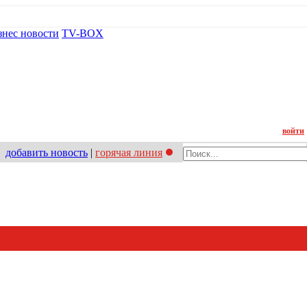
знес новости
TV-BOX
Контакт
войти
добавить новость
|
горячая линия