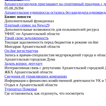
|
Архангелогородцев приглашают на спортивный праздник с д
05.08.26
394
Архангельские единороссы остались без кандидата-одноманд
Бизнес новости
Дополнительный функционал
Платный сервис на News29
Дополнительные возможности для пользователей ресурса
УФНС по Архангельской области
Узнай свою задолженность
Текущая задолженность перед бюджетом в режиме on-line
Минздрав Архангельской области
On-line регистратура
Запись к врачам-специалистам медучреждений города и обла
Архангельская городская Дума
Задать вопрос депутату
Интерактивная связь с депутатами Архангельской городской
ЖКХ Архангельской области
Сведения об управляющих компаниях
Информация о финансово-хозяйственной деятельности УК и
Отдых в Архангельской области
Турпортал Поморья
Где остановиться, как отдохнуть, что посмотреть