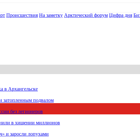
рт
Происшествия
На заметку
Арктический форум
Цифра дня
Би
ка в Архангельске
 и затопленным подвалом
сии без легионеров
инили в хищении миллионов
ч» и заросли лопухами