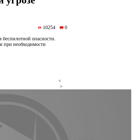
й угрозе
10254
0
м беспилотной опасности.
и при необходимости
<
>