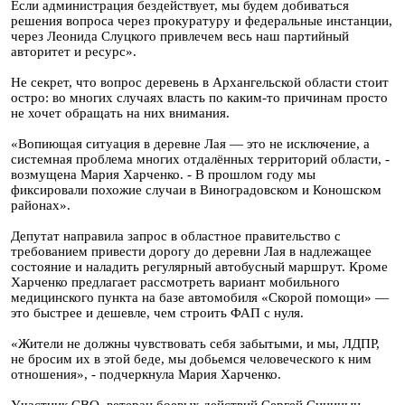
Если администрация бездействует, мы будем добиваться
решения вопроса через прокуратуру и федеральные инстанции,
через Леонида Слуцкого привлечем весь наш партийный
авторитет и ресурс».
Не секрет, что вопрос деревень в Архангельской области стоит
остро: во многих случаях власть по каким-то причинам просто
не хочет обращать на них внимания.
«Вопиющая ситуация в деревне Лая — это не исключение, а
системная проблема многих отдалённых территорий области, -
возмущена Мария Харченко. - В прошлом году мы
фиксировали похожие случаи в Виноградовском и Коношском
районах».
Депутат направила запрос в областное правительство с
требованием привести дорогу до деревни Лая в надлежащее
состояние и наладить регулярный автобусный маршрут. Кроме
Харченко предлагает рассмотреть вариант мобильного
медицинского пункта на базе автомобиля «Скорой помощи» —
это быстрее и дешевле, чем строить ФАП с нуля.
«Жители не должны чувствовать себя забытыми, и мы, ЛДПР,
не бросим их в этой беде, мы добьемся человеческого к ним
отношения», - подчеркнула Мария Харченко.
Участник СВО, ветеран боевых действий Сергей Синицын