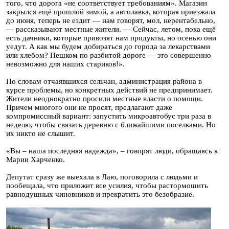
того, что дорога «не соответствует требованиям». Магазин
закрылся ещё прошлой зимой, а автолавка, которая приезжала
до июня, теперь не ездит — нам говорят, мол, нерентабельно,
— рассказывают местные жители. — Сейчас, летом, пока ещё
есть дачники, которые привозят нам продукты, но осенью они
уедут. А как мы будем добираться до города за лекарствами
или хлебом? Пешком по разбитой дороге — это совершенно
невозможно для наших стариков!».
По словам отчаявшихся сельчан, администрация района в
курсе проблемы, но конкретных действий не предпринимает.
Жители неоднократно просили местные власти о помощи.
Причем многого они не просят, предлагают даже
компромиссный вариант: запустить микроавтобус три раза в
неделю, чтобы связать деревню с ближайшими поселками. Но
их никто не слышит.
«Вы – наша последняя надежда», – говорят люди, обращаясь к
Марии Харченко.
Депутат сразу же выехала в Лаю, поговорила с людьми и
пообещала, что приложит все усилия, чтобы растормошить
равнодушных чиновников и прекратить это безобразие.