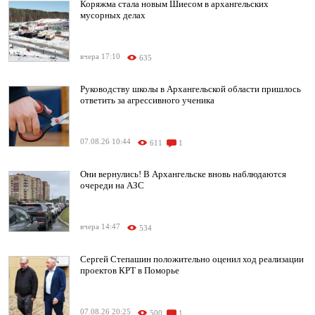
Коряжма стала новым Шиесом в архангельских
мусорных делах
вчера 17:10
635
Руководству школы в Архангельской области пришлось
ответить за агрессивного ученика
07.08.26 10:44
611
1
Они вернулись! В Архангельске вновь наблюдаются
очереди на АЗС
вчера 14:47
534
Сергей Степашин положительно оценил ход реализации
проектов КРТ в Поморье
07.08.26 20:25
500
1