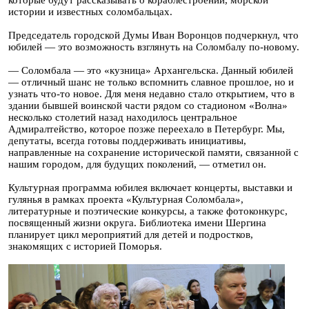
которые будут рассказывать о кораблестроении, морской
истории и известных соломбальцах.
Председатель городской Думы Иван Воронцов подчеркнул, что
юбилей — это возможность взглянуть на Соломбалу по-новому.
— Соломбала — это «кузница» Архангельска. Данный юбилей
— отличный шанс не только вспомнить славное прошлое, но и
узнать что-то новое. Для меня недавно стало открытием, что в
здании бывшей воинской части рядом со стадионом «Волна»
несколько столетий назад находилось центральное
Адмиралтейство, которое позже переехало в Петербург. Мы,
депутаты, всегда готовы поддерживать инициативы,
направленные на сохранение исторической памяти, связанной с
нашим городом, для будущих поколений, — отметил он.
Культурная программа юбилея включает концерты, выставки и
гулянья в рамках проекта «Культурная Соломбала»,
литературные и поэтические конкурсы, а также фотоконкурс,
посвященный жизни округа. Библиотека имени Шергина
планирует цикл мероприятий для детей и подростков,
знакомящих с историей Поморья.