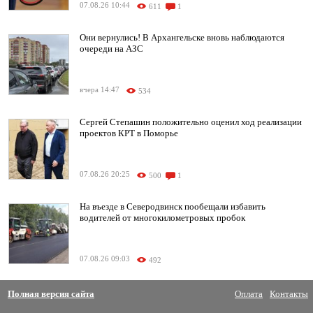
07.08.26 10:44
611
1
Они вернулись! В Архангельске вновь наблюдаются
очереди на АЗС
вчера 14:47
534
Сергей Степашин положительно оценил ход реализации
проектов КРТ в Поморье
07.08.26 20:25
500
1
На въезде в Северодвинск пообещали избавить
водителей от многокилометровых пробок
07.08.26 09:03
492
Полная версия сайта
Оплата
Контакты