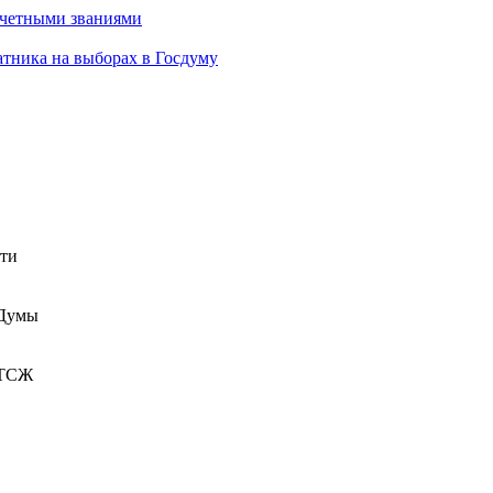
очетными званиями
атника на выборах в Госдуму
сти
 Думы
 ТСЖ