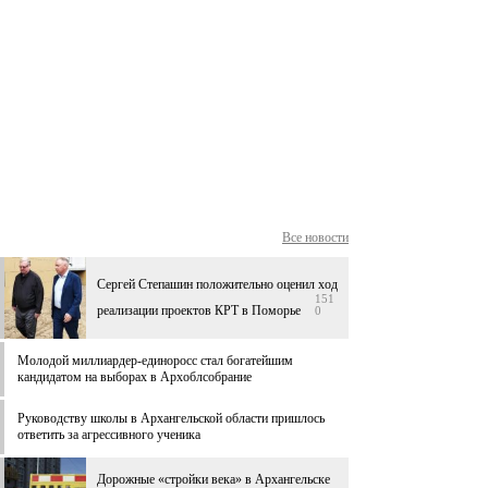
Все новости
Сергей Степашин положительно оценил ход
151
реализации проектов КРТ в Поморье
0
Молодой миллиардер-единоросс стал богатейшим
кандидатом на выборах в Архоблсобрание
Руководству школы в Архангельской области пришлось
ответить за агрессивного ученика
Дорожные «стройки века» в Архангельске