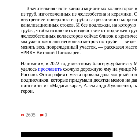
— Значительная часть канализационных коллекторов 
из труб, изготовленных из железобетона и керамики. 
внутренней поверхности труб от агрессивного корроз
канализационных стоков. И без подложки, на которую
трубы, чтобы исключить воздействие от подвижек гру
железобетонных коллекторов сейчас близок к критичес
мы уже прокопали несколько метров по трубе — везде 
менять весь поврежденный участок, — рассказал маст
«РВК» Виталий Пономарев.
Напомним, в 2022 году местному блогеру-урбанисту
удалось
прославить
схожую дорожную яму на улице М
Россию. Фотография с места провала дала мощный тол
подписчиков, которые придумали десятки мемов на да
пингвины из «Мадагаскара», Александр Лукашенко, па
герои.
2695
0