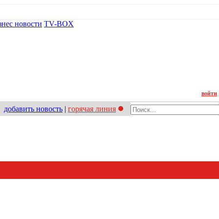
знес новости
TV-BOX
Контакт
войти
добавить новость
|
горячая линия