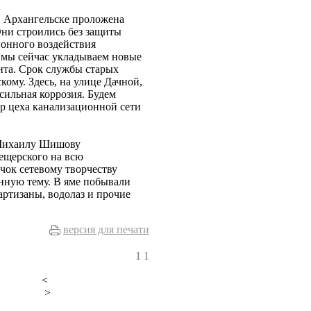
в Архангельске проложена
Они строились без защиты
ионного воздействия
 мы сейчас укладываем новые
нта. Срок службы старых
кому. Здесь, на улице Дачной,
сильная коррозия. Будем
ер цеха канализационной сети
 Михаилу Шишову
ещерского на всю
чок сетевому творчеству
нную тему. В яме побывали
ртизаны, водолаз и прочие
версия для печати
1
1
<
>