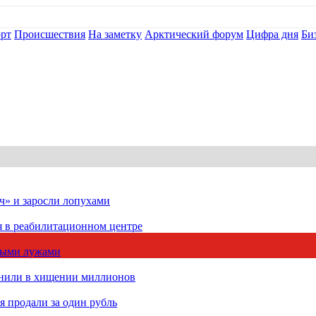
рт
Происшествия
На заметку
Арктический форум
Цифра дня
Би
ч» и заросли лопухами
я в реабилитационном центре
чными лужами
инили в хищении миллионов
 продали за один рубль