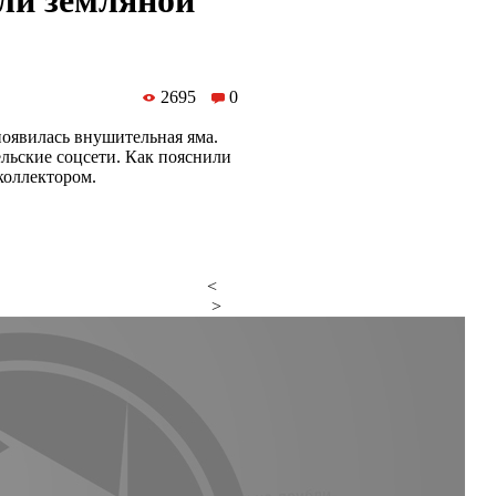
ли земляной
2695
0
появилась внушительная яма.
льские соцсети. Как пояснили
коллектором.
<
>