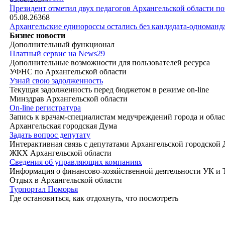
|
Президент отметил двух педагогов Архангельской области п
05.08.26
368
Архангельские единороссы остались без кандидата-одноманд
Бизнес новости
Дополнительный функционал
Платный сервис на News29
Дополнительные возможности для пользователей ресурса
УФНС по Архангельской области
Узнай свою задолженность
Текущая задолженность перед бюджетом в режиме on-line
Минздрав Архангельской области
On-line регистратура
Запись к врачам-специалистам медучреждений города и обла
Архангельская городская Дума
Задать вопрос депутату
Интерактивная связь с депутатами Архангельской городской
ЖКХ Архангельской области
Сведения об управляющих компаниях
Информация о финансово-хозяйственной деятельности УК и
Отдых в Архангельской области
Турпортал Поморья
Где остановиться, как отдохнуть, что посмотреть