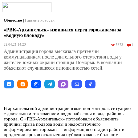
Общество
|
Главные новости
«РВК-Архангельск» извинился перед горожанами за
«водную блокаду»
22.04.21 14:23
5873
1
Администрация города высказала претензии
коммунальщикам после длительного отсутствия воды у
жителей южных окраин столицы Поморья. В компании
объясняют случившееся изношенностью сетей.
В архангельской администрации взяли под контроль ситуацию
с длительным отключением водоснабжения в ряде районов
города. С «РВК-Архангельск» потребовали объясненить
причины срыва подвоза воды и недостаточного
информирования горожан — информация о стадии работ и
продлении сроков отключения публиковалась с большим