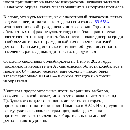
числа пришедших на выборы избирателей, включая жителей
Ненецкого округа, также участвовавших в выборном процессе.
К слову, это чуть меньше, чем аналогичный показатель пятью
годами ранее, когда за него отдали свои голоса
69,65%
исполнивших свой гражданский долг северян. Однако в
абсолютных цифрах результат тогда и сейчас практически
идентичен, что говорит о стабильности в плане доверия среди
наиболее активных с гражданской точки зрения жителей
региона. Если же принять во внимание общую численность
населения, расклад выглядит не столь радужным.
Согласно сведениям облизбиркома на 1 июля 2025 года,
численность избирателей Архангельской области колебалась в
пределах 844 тысяч человек, еще около 34 тысяч было
зарегистрировано в НАО — в сумме порядка 878 тысяч
избирателей.
Учитывая предварительные итоги вчерашних выборов,
озвученные в избиркоме, можно утверждать, что Александра
Цыбульского поддержала лишь четверть электората,
проживающего на территории Поморья и НАО. И это, судя по
всему, уже сложившаяся традиция, наблюдаемая на
протяжении всех последних избирательных кампаний
регионального уровня.