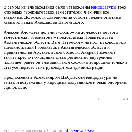
В самом начале заседания были утверждены
кандидатуры
трех
ключевых губернаторских заместителей. Фамилии все
знакомые. Должности сохранили за собой прежние опытные
кадры команды Александра Цыбульского.
Алексей Алсуфьев получил «добро» на должность первого
заместителя губернатора – председателя Правительства
Архангельской области, Ваге Петросян – на пост руководителя
администрации Губернатора Архангельской области и
Правительства Архангельской области. Андрей Рыженков
займет кресло помощника главы региона по внутренней
политике, ранее он уже занимался схожими вопросами только в
статусе первого зама руководителя администрации.
Предложенные Александром Цыбульским кандидатуры не
вызвали возражений у народных избранников и были одобрены
единогласно.
0
204
Есть о чём рассказать? Пиши:
info@news29.ru