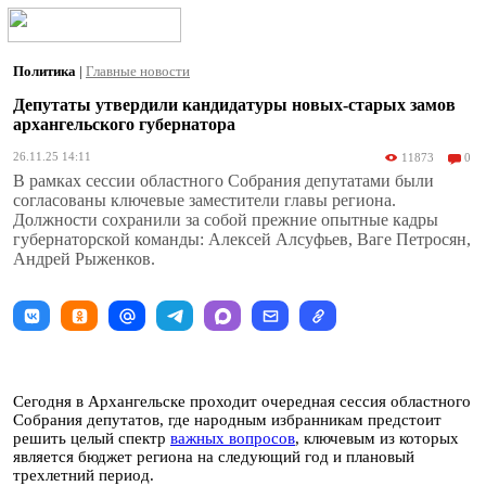
Политика
|
Главные новости
Депутаты утвердили кандидатуры новых-старых замов
архангельского губернатора
26.11.25 14:11
11873
0
В рамках сессии областного Собрания депутатами были
согласованы ключевые заместители главы региона.
Должности сохранили за собой прежние опытные кадры
губернаторской команды: Алексей Алсуфьев, Ваге Петросян,
Андрей Рыженков.
Сегодня в Архангельске проходит очередная сессия областного
Собрания депутатов, где народным избранникам предстоит
решить целый спектр
важных вопросов
, ключевым из которых
является бюджет региона на следующий год и плановый
трехлетний период.