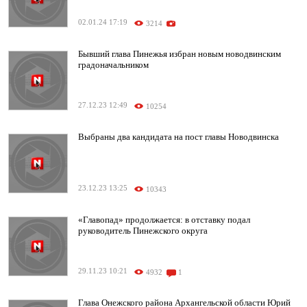
02.01.24 17:19
3214
Бывший глава Пинежья избран новым новодвинским
градоначальником
27.12.23 12:49
10254
Выбраны два кандидата на пост главы Новодвинска
23.12.23 13:25
10343
«Главопад» продолжается: в отставку подал
руководитель Пинежского округа
29.11.23 10:21
4932
1
Глава Онежского района Архангельской области Юрий