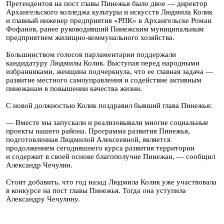
Претендентов на пост главы Пинежья было двое — директор
Архангельского колледжа культуры и искусств Людмила Колик
и главный инженер предприятия «РПК» в Архангельске Роман
Фофанов, ранее руководивший Пинежским муниципальным
предприятием жилищно-коммунального хозяйства.
Большинством голосов парламентарии поддержали
кандидатуру Людмилы Колик. Выступая перед народными
избранниками, женщина подчеркнула, что ее главная задача —
развитие местного самоуправления и содействие активным
пинежанам в повышении качества жизни.
С новой должностью Колик поздравил бывший глава Пинежья:
— Вместе мы запускали и реализовывали многие социальные
проекты нашего района. Программа развития Пинежья,
подготовленная Людмилой Алексеевной, является
продолжением сегодняшнего курса развития территории
и содержит в своей основе благополучие Пинежан, — сообщил
Александр Чечулин.
Стоит добавить, что год назад Людмила Колик уже участвовала
в конкурсе на пост главы Пинежья. Тогда она уступила
Александру Чечулину.