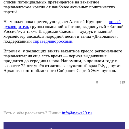
списки потенциальных претендентов на вакантное
парламентское кресло от наиболее активных политических
партий.
На мандат пока претендуют двое: Алексей Крупцов —
новый
руководитель
группы компаний «Титан», выдвинутый «Единой
Россией», а также Владислав Смелов — худрук и главный
хормейстер ансамбля народной песни и танца «Дивованье»,
поддержанный
справедливороссами
.
Впрочем, у желающих занять вакантное кресло регионального
парламентария еще есть время — период выдвижения
продлится до середины июля. Напомним, в прошлом году в
возрасте 72 лет ушёл из жизни заслуженный врач РФ, депутат
Архангельского областного Собрания Сергей Эммануилов.
0
119
Есть о чём рассказать? Пиши:
info@news29.ru