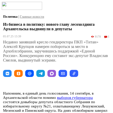
Политика
|
Главные новости
Из бизнеса в политику: нового главу лесохолдинга
Архангельска выдвинули в депутаты
05.07.25 13:39
9170
1
Недавно занявший кресло гендиректора ПКП «Титан»
Алексей Крупцов намерен побороться за место в
Архоблсобрании, заручившись поддержкой «Единой
России». Конкуренцию ему составит экс-депутат Владислав
Смелов, выдвинутый эсерами.
Напомним, в единый день голосования, 14 сентября, в
Архангельской области помимо
выборов губернатора
состоятся довыборы депутата областного Собрания по
избирательному округу №21, охватывающему Лешуконский,
Мезенский и Пинежский округа. На днях облизбирком заверил