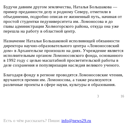
Будучи давним другом землячества, Наталья Большакова —
пример преданности делу и родному Северу, отметили в
объединении, подробно описав ее жизненный путь, начиная от
простой студентки педуниверситета им. Ломоносова и до
главы администрации Холмогорского района, откуда она уже
перешла на работу в областной центр.
Назначение Натальи Большаковой исполняющей обязанности
директора научно-образовательного центра «Ломоносовский
дом» в Архангельске произошло на днях. Учреждение является
исполнительным органом Ломоносовского фонда, основанного
в 1992 году с целью масштабной просветительской работы в
деле сохранения и популяризации наследия великого ученого.
Благодаря фонду в регионе проводятся Ломоносовские чтения,
вручаются премии им. Ломоносова, а также реализуются
различные проекты в сфере науки, культуры и образования.
3
16
Есть о чём рассказать? Пиши:
info@news29.ru