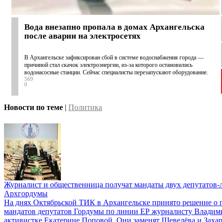
Вода внезапно пропала в домах Архангельска
после аварии на электросетях
В Архангельске зафиксирован сбой в системе водоснабжения города —
причиной стал скачок электроэнергии, из-за которого остановились
водонасосные станции. Сейчас специалисты перезапускают оборудование.
569
0
Новости по теме
|
Политика
Журналист и общественница получат мандаты двух депутатов
Архгордумы
На днях Октябрьской ТИК в Архангельске принято решение о 
мандатов депутатов Гордумы по линии ЕР журналисту Владим
активистке Екатерине Поповой. Они заменят Шевелёва и Заха