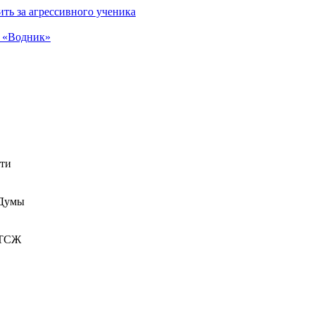
ть за агрессивного ученика
а «Водник»
сти
 Думы
 ТСЖ