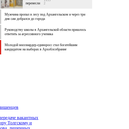
1955
перенесли
2
Мужчина пропал в лесу под Архангельском и через три
дня сам добрался до города
Руководству школы в Архангельской области пришлось
ответить за агрессивного ученика
Молодой миллиардер-единоросс стал богатейшим
кандидатом на выборах в Архоблсобрание
-лишенцев
передаче вакантных
иру Толгскому и
рова, лишенных