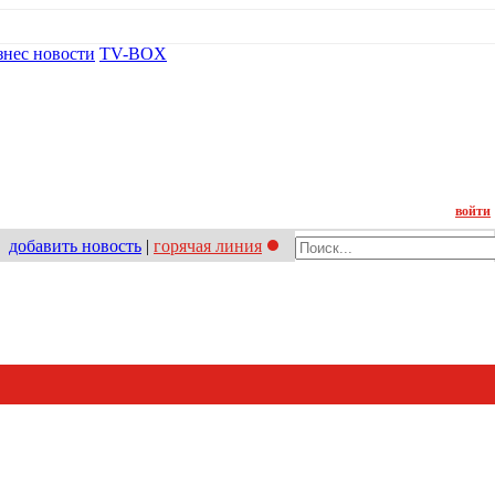
знес новости
TV-BOX
Контакт
войти
добавить новость
|
горячая линия