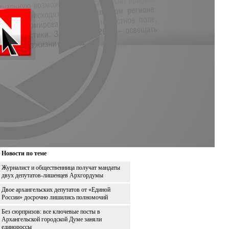
Новости по теме
Журналист и общественница получат мандаты
двух депутатов-лишенцев Архгордумы
Двое архангельских депутатов от «Единой
России» досрочно лишились полномочий
Без сюрпризов: все ключевые посты в
Архангельской городской Думе заняли
единороссы