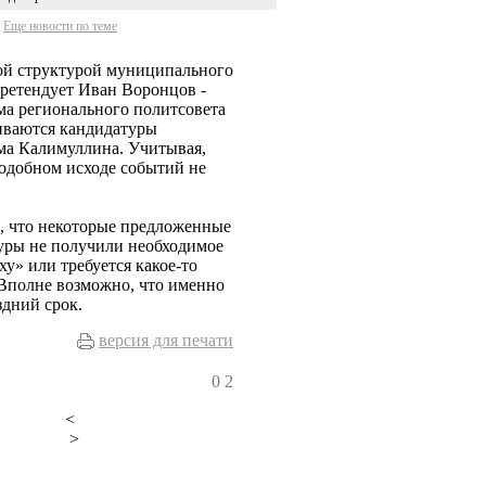
Еще новости по теме
ой структурой муниципального
претендует Иван Воронцов -
ма регионального политсовета
риваются кандидатуры
ма Калимуллина. Учитывая,
 подобном исходе событий не
о, что некоторые предложенные
уры не получили необходимое
у» или требуется какое-то
 Вполне возможно, что именно
здний срок.
версия для печати
0
2
<
>