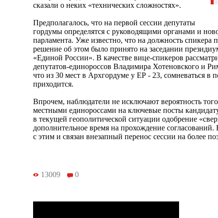
сказали о неких «технических сложностях».
Предполагалось, что на первой сессии депутаты
гордумы определятся с руководящими органами и нов
парламента. Уже известно, что на должность спикера 
решение об этом было принято на заседании президиу
«Единой России». В качестве вице-спикеров рассмат
депутатов-единороссов Владимира Хотеновского и Ри
что из 30 мест в Архгордуме у ЕР - 23, сомневаться в
приходится.
Впрочем, наблюдатели не исключают вероятность тог
местными единороссами на ключевые посты кандидат
в текущей геополитической ситуации одобрение «сверх
дополнительное время на прохождение согласований.
с этим и связан внезапный перенос сессии на более по
13009
0