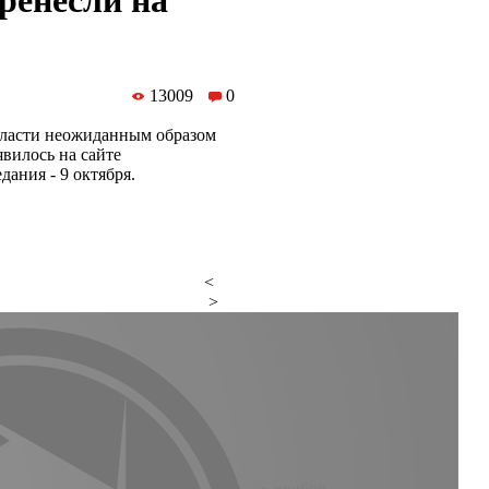
ренесли на
13009
0
 власти неожиданным образом
вилось на сайте
ания - 9 октября.
<
>