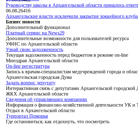
|
Руководству школы в Архангельской области пришлось ответи
06.08.26
416
Архангельские власти исключили закрытие хоккейного клуб
Бизнес новости
Дополнительный функционал
Платный сервис на News29
Дополнительные возможности для пользователей ресурса
УФНС по Архангельской области
Узнай свою задолженность
Текущая задолженность перед бюджетом в режиме on-line
Минздрав Архангельской области
On-line регистратура
Запись к врачам-специалистам медучреждений города и обла
Архангельская городская Дума
Задать вопрос депутату
Интерактивная связь с депутатами Архангельской городской
ЖКХ Архангельской области
Сведения об управляющих компаниях
Информация о финансово-хозяйственной деятельности УК и
Отдых в Архангельской области
Турпортал Поморья
Где остановиться, как отдохнуть, что посмотреть