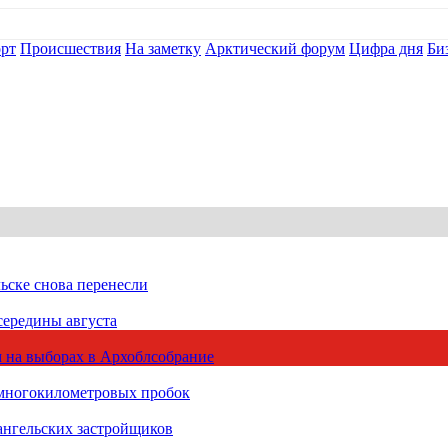
рт
Происшествия
На заметку
Арктический форум
Цифра дня
Би
ьске снова перенесли
середины августа
 на выборах в Архоблсобрание
 многокилометровых пробок
ангельских застройщиков