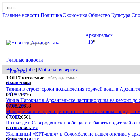
Главные новости
Политика
Экономика
Общество
Культура
Спо
Полная версия сайта
Архангельск
o
+13
08 августа, сб
Главные новости
|
ВК
|
YouTube
|
Мобильная версия
Политика
|
ТОП 7
читаемые
|
обсуждаемые
Экономика
07.08.26
903
|
Тазики в строю: сроки подключения горячей воды в Архангел
Общество
06.08.26
756
|
Улица Нагорная в Архангельске частично ушла на ремонт до 
Культура
07.08.26
618
|
Молодой миллиардер-единоросс стал богатейшим кандидатом
Спорт
07.08.26
561
|
На въезде в Северодвинск пообещали избавить водителей от
Происшествия
06.08.26
555
|
Жилищный «КРТ-клич» в Соломбале не нашел отклика у арх
Бизнес новости
07.08.26
422