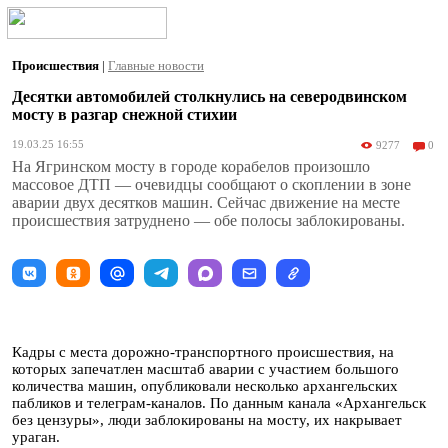
Происшествия
|
Главные новости
Десятки автомобилей столкнулись на северодвинском
мосту в разгар снежной стихии
19.03.25 16:55
9277
0
На Ягринском мосту в городе корабелов произошло
массовое ДТП — очевидцы сообщают о скоплении в зоне
аварии двух десятков машин. Сейчас движение на месте
происшествия затруднено — обе полосы заблокированы.
Кадры с места дорожно-транспортного происшествия, на
которых запечатлен масштаб аварии с участием большого
количества машин, опубликовали несколько архангельских
пабликов и телеграм-каналов. По данным канала «Архангельск
без цензуры», люди заблокированы на мосту, их накрывает
ураган.