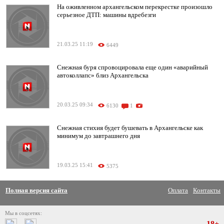
На оживленном архангельском перекрестке произошло
серьезное ДТП: машины вдребезги
21.03.25 11:19
6449
Снежная буря спровоцировала еще один «аварийный
автоколлапс» близ Архангельска
20.03.25 09:34
6130
1
Снежная стихия будет бушевать в Архангельске как
минимум до завтрашнего дня
19.03.25 15:41
5375
Полная версия сайта
Оплата
Контакты
Мы в соцсетях:
18+