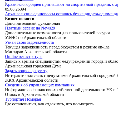
|
Архангелогородцев приглашают на спортивный праздник с д
05.08.26
394
Архангельские единороссы остались без кандидата-одноманд
Бизнес новости
Дополнительный функционал
Платный сервис на News29
Дополнительные возможности для пользователей ресурса
УФНС по Архангельской области
Узнай свою задолженность
Текущая задолженность перед бюджетом в режиме on-line
Минздрав Архангельской области
On-line регистратура
Запись к врачам-специалистам медучреждений города и обла
Архангельская городская Дума
Задать вопрос депутату
Интерактивная связь с депутатами Архангельской городской
ЖКХ Архангельской области
Сведения об управляющих компаниях
Информация о финансово-хозяйственной деятельности УК и
Отдых в Архангельской области
Турпортал Поморья
Где остановиться, как отдохнуть, что посмотреть