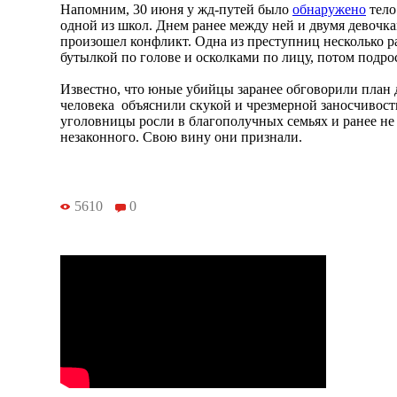
Напомним, 30 июня у жд-путей было
обнаружено
тело
одной из школ. Днем ранее между ней и двумя девочка
произошел конфликт. Одна из преступниц несколько р
бутылкой по голове и осколками по лицу, потом подр
Известно, что юные убийцы заранее обговорили план 
человека объяснили скукой и чрезмерной заносчивос
уголовницы росли в благополучных семьях и ранее не
незаконного. Свою вину они признали.
5610
0