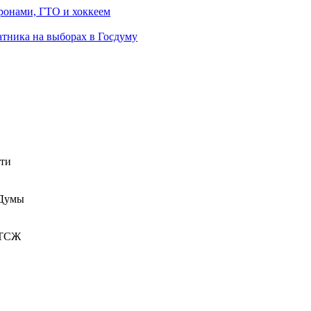
ронами, ГТО и хоккеем
атника на выборах в Госдуму
сти
 Думы
 ТСЖ