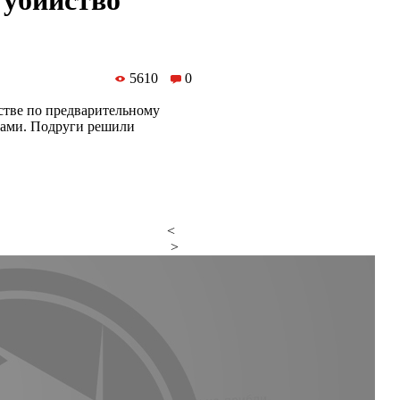
 убийство
5610
0
стве по предварительному
ками. Подруги решили
<
>