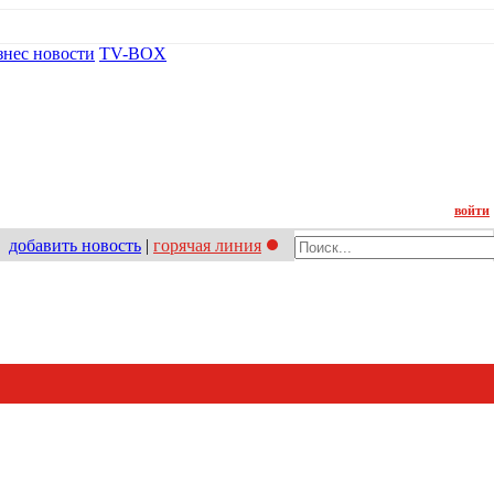
знес новости
TV-BOX
Контакт
войти
добавить новость
|
горячая линия