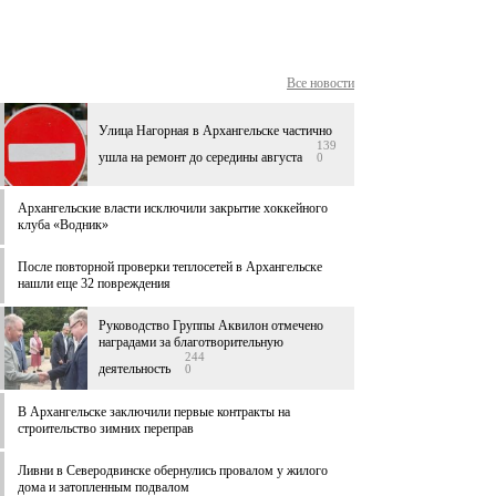
Все новости
Улица Нагорная в Архангельске частично
139
ушла на ремонт до середины августа
0
Архангельские власти исключили закрытие хоккейного
клуба «Водник»
После повторной проверки теплосетей в Архангельске
нашли еще 32 повреждения
Руководство Группы Аквилон отмечено
наградами за благотворительную
244
деятельность
0
В Архангельске заключили первые контракты на
строительство зимних переправ
Ливни в Северодвинске обернулись провалом у жилого
дома и затопленным подвалом