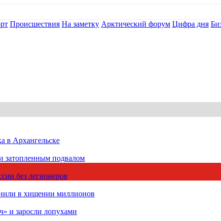
рт
Происшествия
На заметку
Арктический форум
Цифра дня
Би
ка в Архангельске
 и затопленным подвалом
сии без легионеров
инили в хищении миллионов
ч» и заросли лопухами