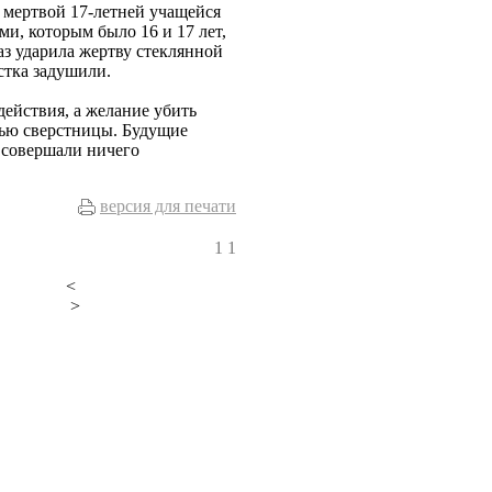
 мертвой 17-летней учащейся
ми, которым было 16 и 17 лет,
аз ударила жертву стеклянной
остка задушили.
действия, а желание убить
тью сверстницы. Будущие
 совершали ничего
версия для печати
1
1
<
>