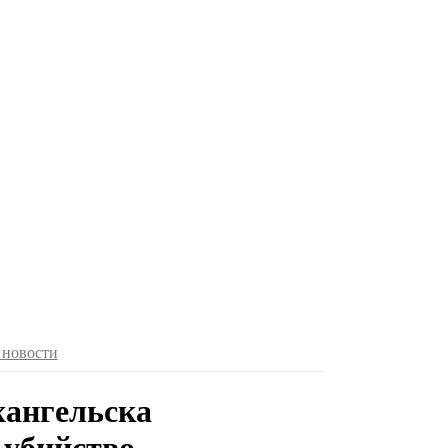
 новости
хангельска