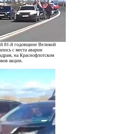
ый 81-й годовщине Великой
апись с места аварии
кадрам, на Краснофлотском
иков акции.