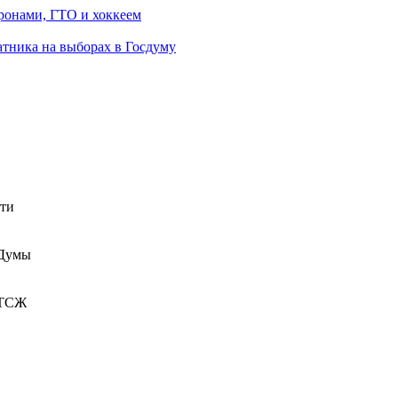
ронами, ГТО и хоккеем
атника на выборах в Госдуму
сти
 Думы
 ТСЖ