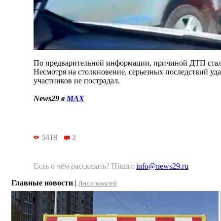
По предварительной информации, причиной ДТП стал
Несмотря на столкновение, серьезных последствий уд
участников не пострадал.
News29 в
MAX
5418
2
Есть о чём рассказать? Пиши:
info@news29.ru
Главные новости
|
Лента новостей