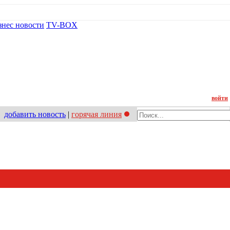
знес новости
TV-BOX
Контакт
войти
добавить новость
|
горячая линия