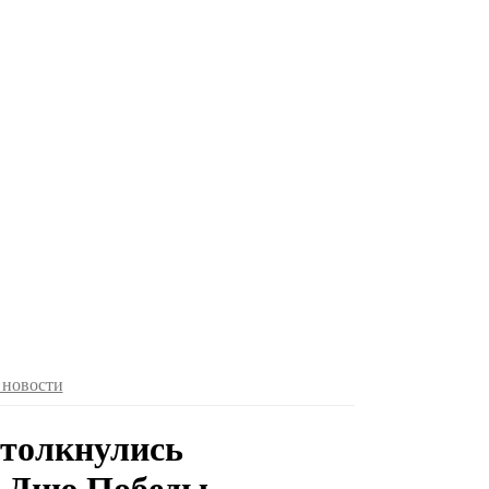
 новости
столкнулись