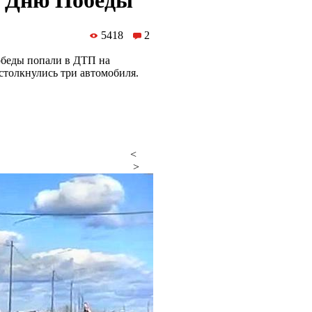
о Дню Победы
5418
2
обеды попали в ДТП на
столкнулись три автомобиля.
<
>