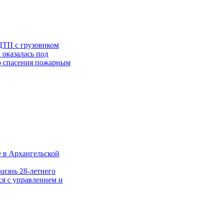
ДТП с грузовиком
 оказалась под
го спасения пожарным
е в Архангельской
жизнь 28-летнего
ся с управлением и