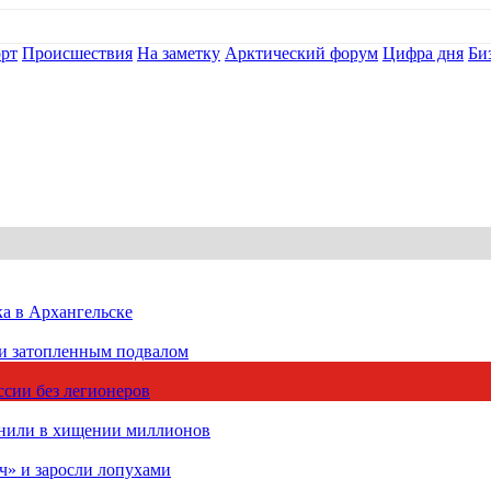
рт
Происшествия
На заметку
Арктический форум
Цифра дня
Би
ка в Архангельске
 и затопленным подвалом
сии без легионеров
инили в хищении миллионов
ч» и заросли лопухами