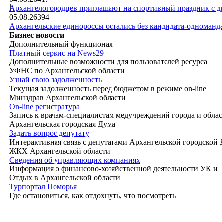
|
Архангелогородцев приглашают на спортивный праздник с д
05.08.26
394
Архангельские единороссы остались без кандидата-одноманд
Бизнес новости
Дополнительный функционал
Платный сервис на News29
Дополнительные возможности для пользователей ресурса
УФНС по Архангельской области
Узнай свою задолженность
Текущая задолженность перед бюджетом в режиме on-line
Минздрав Архангельской области
On-line регистратура
Запись к врачам-специалистам медучреждений города и обла
Архангельская городская Дума
Задать вопрос депутату
Интерактивная связь с депутатами Архангельской городской
ЖКХ Архангельской области
Сведения об управляющих компаниях
Информация о финансово-хозяйственной деятельности УК и
Отдых в Архангельской области
Турпортал Поморья
Где остановиться, как отдохнуть, что посмотреть