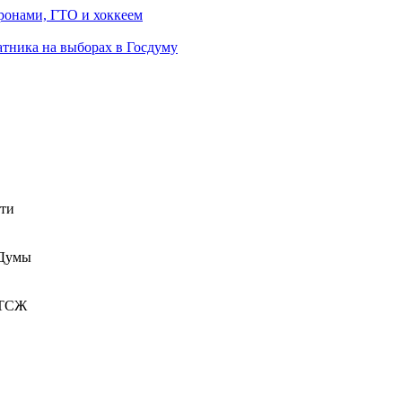
ронами, ГТО и хоккеем
атника на выборах в Госдуму
сти
 Думы
 ТСЖ