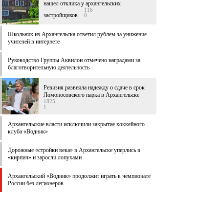
нашел отклика у архангельских
116
застройщиков
0
Школьник из Архангельска ответил рублем за унижение
учителей в интернете
Руководство Группы Аквилон отмечено наградами за
благотворительную деятельность
Ревизия развеяла надежду о сдаче в срок
Ломоносовского парка в Архангельске
1825
1
Архангельские власти исключили закрытие хоккейного
клуба «Водник»
Дорожные «стройки века» в Архангельске уперлись в
«кирпич» и заросли лопухами
Архангельский «Водник» продолжит играть в чемпионате
России без легионеров