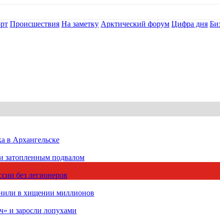
рт
Происшествия
На заметку
Арктический форум
Цифра дня
Би
ка в Архангельске
 и затопленным подвалом
сии без легионеров
инили в хищении миллионов
ч» и заросли лопухами