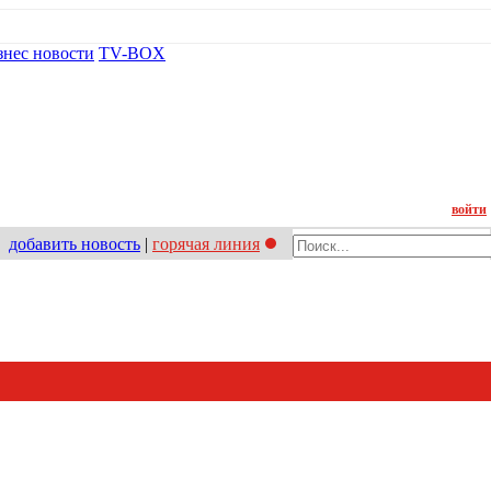
знес новости
TV-BOX
Контакт
войти
добавить новость
|
горячая линия