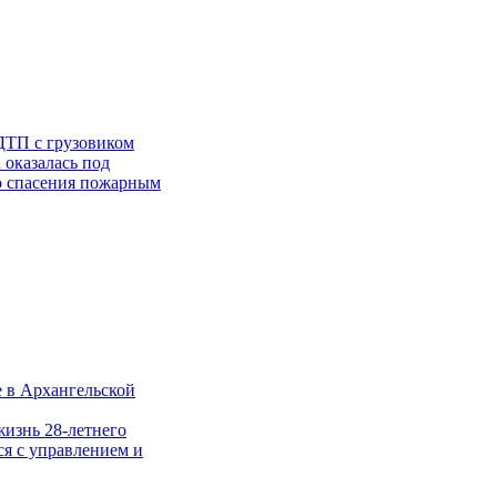
ДТП с грузовиком
 оказалась под
го спасения пожарным
е в Архангельской
жизнь 28-летнего
ся с управлением и