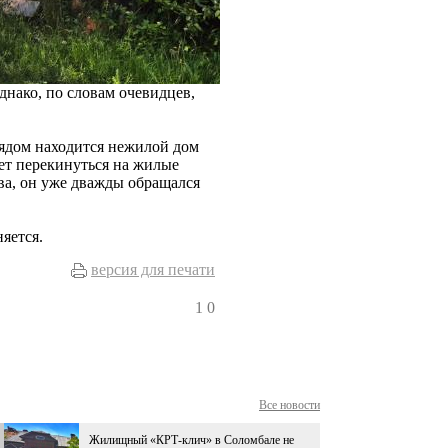
нако, по словам очевидцев,
ядом находится нежилой дом
жет перекинуться на жилые
а, он уже дважды обращался
няется.
версия для печати
1
0
Все новости
Жилищный «КРТ-клич» в Соломбале не