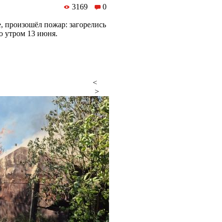
3169
0
е, произошёл пожар: загорелись
 утром 13 июня.
<
>