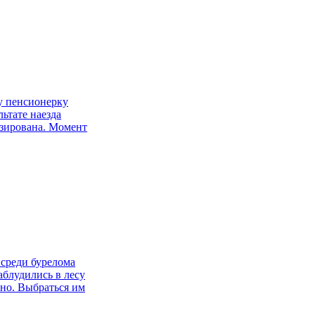
у пенсионерку
ьтате наезда
зирована. Момент
 среди бурелома
аблудились в лесу
тно. Выбраться им