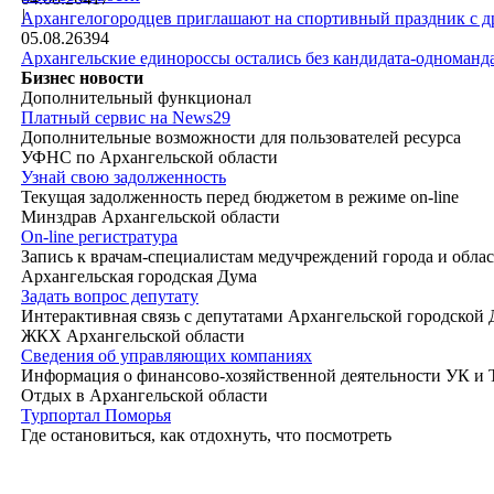
|
Архангелогородцев приглашают на спортивный праздник с д
05.08.26
394
Архангельские единороссы остались без кандидата-одноманд
Бизнес новости
Дополнительный функционал
Платный сервис на News29
Дополнительные возможности для пользователей ресурса
УФНС по Архангельской области
Узнай свою задолженность
Текущая задолженность перед бюджетом в режиме on-line
Минздрав Архангельской области
On-line регистратура
Запись к врачам-специалистам медучреждений города и обла
Архангельская городская Дума
Задать вопрос депутату
Интерактивная связь с депутатами Архангельской городской
ЖКХ Архангельской области
Сведения об управляющих компаниях
Информация о финансово-хозяйственной деятельности УК и
Отдых в Архангельской области
Турпортал Поморья
Где остановиться, как отдохнуть, что посмотреть