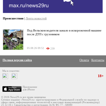
Происшествия
|
Лента новостей
Под Вельском водителя зажало в искореженной машине
после ДТП с грузовиком
05.08.26 09:52
239
Полная версия сайта
Оплата
Контакты
Мы в соцсетях:
18+
Приложение
для iPhone
© 2026 News29.ru все права защищены
Сетевое издание «News29.ru» зарегистрировано в Федеральной службе по надзору в
сфере связи, информационных технологий и массовых коммуникаций (Роскомнадзор)
21.12.16 г. Свидетельство о регистрации Эл № ФС 77 - 68080