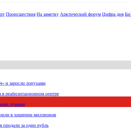
рт
Происшествия
На заметку
Арктический форум
Цифра дня
Би
ч» и заросли лопухами
я в реабилитационном центре
чными лужами
инили в хищении миллионов
 продали за один рубль