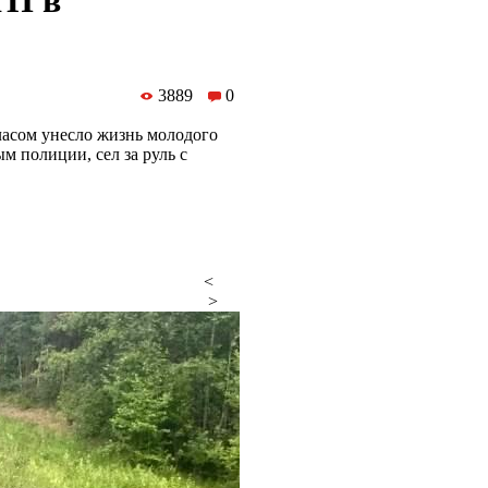
ТП в
3889
0
ласом унесло жизнь молодого
м полиции, сел за руль с
<
>