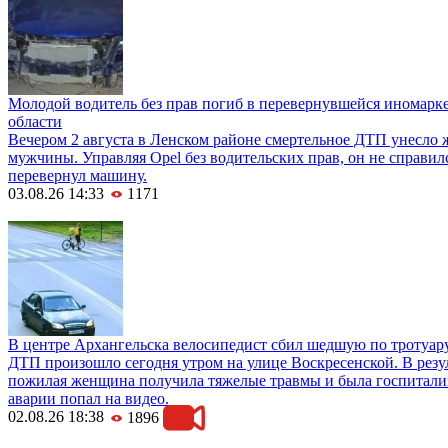
Молодой водитель без прав погиб в перевернувшейся иномарк
области
Вечером 2 августа в Ленском районе смертельное ДТП унесло 
мужчины. Управляя Opel без водительских прав, он не справил
перевернул машину.
03.08.26 14:33
1171
В центре Архангельска велосипедист сбил шедшую по тротуар
ДТП произошло сегодня утром на улице Воскресенской. В резул
пожилая женщина получила тяжелые травмы и была госпитали
аварии попал на видео.
02.08.26 18:38
1896