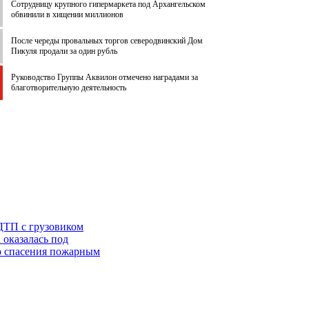
Сотрудницу крупного гипермаркета под Архангельском
обвинили в хищении миллионов
После череды провальных торгов северодвинский Дом
Пикуля продали за один рубль
Руководство Группы Аквилон отмечено наградами за
благотворительную деятельность
ДТП с грузовиком
 оказалась под
го спасения пожарным