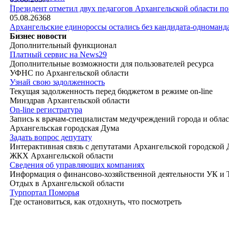
|
Президент отметил двух педагогов Архангельской области п
05.08.26
368
Архангельские единороссы остались без кандидата-одноманд
Бизнес новости
Дополнительный функционал
Платный сервис на News29
Дополнительные возможности для пользователей ресурса
УФНС по Архангельской области
Узнай свою задолженность
Текущая задолженность перед бюджетом в режиме on-line
Минздрав Архангельской области
On-line регистратура
Запись к врачам-специалистам медучреждений города и обла
Архангельская городская Дума
Задать вопрос депутату
Интерактивная связь с депутатами Архангельской городской
ЖКХ Архангельской области
Сведения об управляющих компаниях
Информация о финансово-хозяйственной деятельности УК и
Отдых в Архангельской области
Турпортал Поморья
Где остановиться, как отдохнуть, что посмотреть