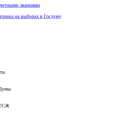
очетными званиями
атника на выборах в Госдуму
сти
 Думы
 ТСЖ