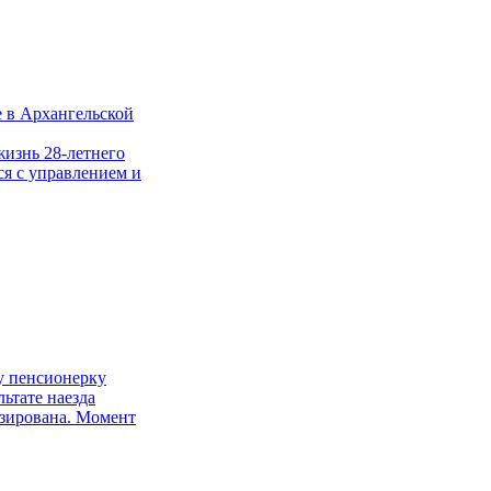
е в Архангельской
жизнь 28-летнего
ся с управлением и
у пенсионерку
ьтате наезда
зирована. Момент