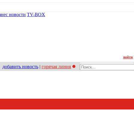
знес новости
TV-BOX
Контакт
войти
добавить новость
|
горячая линия