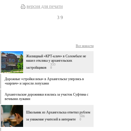
версия для печати
3
9
Все новости
Жилищный «КРТ-клич» в Соломбале не
нашел отклика у архангельских
333
застройщиков
0
Дорожные «стройки века» в Архангельске уперлись в
«кирпич» и заросли лопухами
Архангельские дорожники взялись за участок Суфтина с
вечными лужами
Школьник из Архангельска ответил рублем
506
за унижение учителей в интернете
0