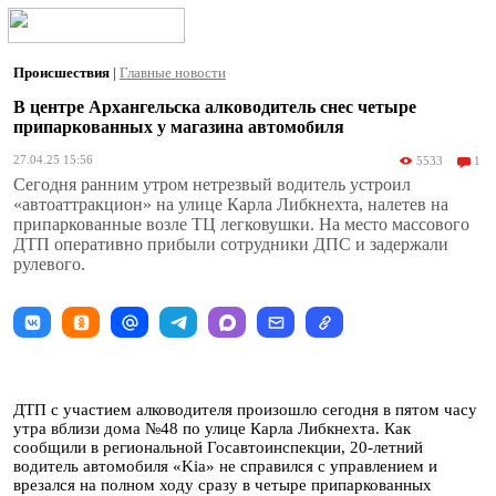
Происшествия
|
Главные новости
В центре Архангельска алководитель снес четыре
припаркованных у магазина автомобиля
27.04.25 15:56
5533
1
Сегодня ранним утром нетрезвый водитель устроил
«автоаттракцион» на улице Карла Либкнехта, налетев на
припаркованные возле ТЦ легковушки. На место массового
ДТП оперативно прибыли сотрудники ДПС и задержали
рулевого.
ДТП с участием алководителя произошло сегодня в пятом часу
утра вблизи дома №48 по улице Карла Либкнехта. Как
сообщили в региональной Госавтоинспекции, 20-летний
водитель автомобиля «Kia» не справился с управлением и
врезался на полном ходу сразу в четыре припаркованных