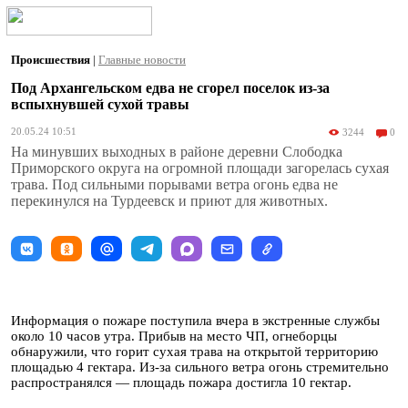
Происшествия
|
Главные новости
Под Архангельском едва не сгорел поселок из-за
вспыхнувшей сухой травы
20.05.24 10:51
3244
0
На минувших выходных в районе деревни Слободка
Приморского округа на огромной площади загорелась сухая
трава. Под сильными порывами ветра огонь едва не
перекинулся на Турдеевск и приют для животных.
Информация о пожаре поступила вчера в экстренные службы
около 10 часов утра. Прибыв на место ЧП, огнеборцы
обнаружили, что горит сухая трава на открытой территорию
площадью 4 гектара. Из-за сильного ветра огонь стремительно
распространялся — площадь пожара достигла 10 гектар.