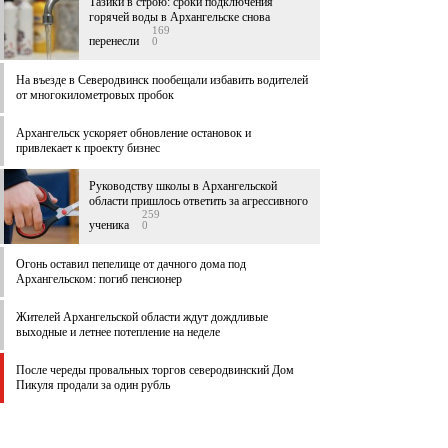
Тазики в строю: сроки подключения
горячей воды в Архангельске снова
169
перенесли
0
На въезде в Северодвинск пообещали избавить водителей
от многокилометровых пробок
Архангельск ускоряет обновление остановок и
привлекает к проекту бизнес
Руководству школы в Архангельской
области пришлось ответить за агрессивного
259
ученика
0
Огонь оставил пепелище от дачного дома под
Архангельском: погиб пенсионер
Жителей Архангельской области ждут дождливые
выходные и летнее потепление на неделе
После череды провальных торгов северодвинский Дом
Пикуля продали за один рубль