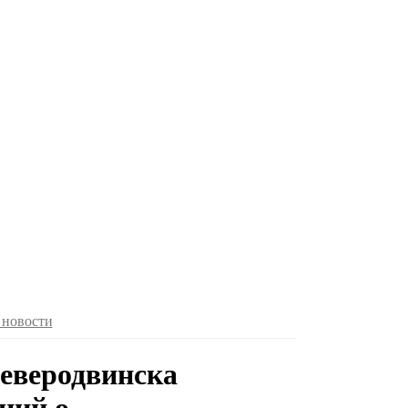
 новости
еверодвинска