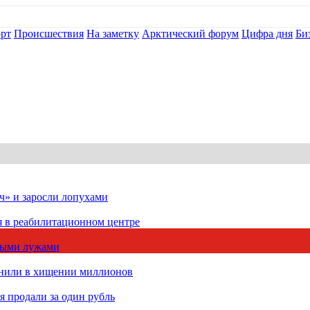
рт
Происшествия
На заметку
Арктический форум
Цифра дня
Би
ч» и заросли лопухами
я в реабилитационном центре
чными лужами
инили в хищении миллионов
 продали за один рубль