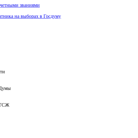
очетными званиями
атника на выборах в Госдуму
сти
 Думы
 ТСЖ