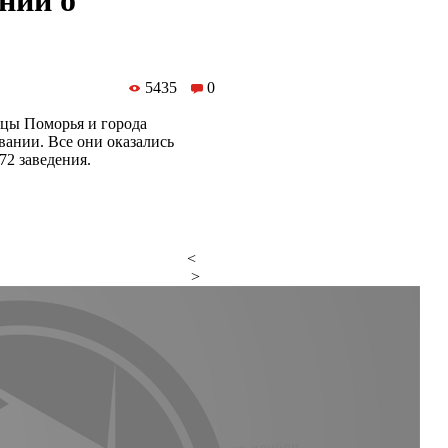
ний о
5435
0
ицы Поморья и города
ании. Все они оказались
2 заведения.
<
>