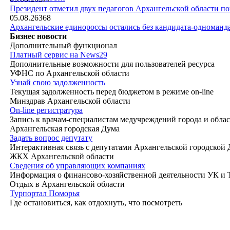
|
Президент отметил двух педагогов Архангельской области п
05.08.26
368
Архангельские единороссы остались без кандидата-одноманд
Бизнес новости
Дополнительный функционал
Платный сервис на News29
Дополнительные возможности для пользователей ресурса
УФНС по Архангельской области
Узнай свою задолженность
Текущая задолженность перед бюджетом в режиме on-line
Минздрав Архангельской области
On-line регистратура
Запись к врачам-специалистам медучреждений города и обла
Архангельская городская Дума
Задать вопрос депутату
Интерактивная связь с депутатами Архангельской городской
ЖКХ Архангельской области
Сведения об управляющих компаниях
Информация о финансово-хозяйственной деятельности УК и
Отдых в Архангельской области
Турпортал Поморья
Где остановиться, как отдохнуть, что посмотреть