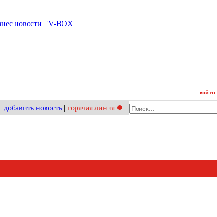
знес новости
TV-BOX
Контакт
войти
добавить новость
|
горячая линия