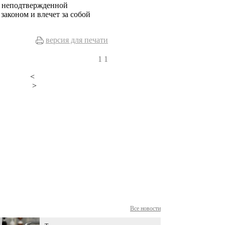
и неподтвержденной
аконом и влечет за собой
версия для печати
1
1
<
>
Все новости