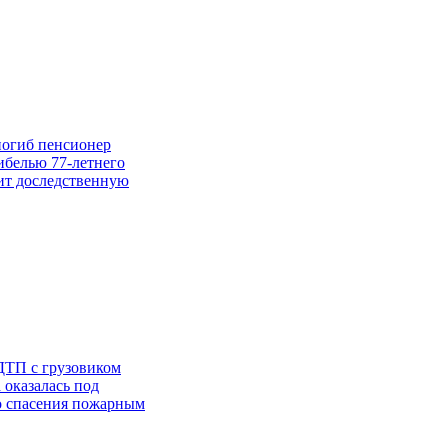
погиб пенсионер
ибелью 77-летнего
ит доследственную
ДТП с грузовиком
 оказалась под
го спасения пожарным