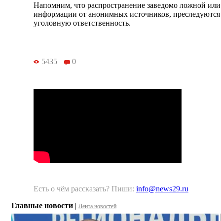
Напомним, что распространение заведомо ложной ил
информации от анонимных источников, преследуются з
уголовную ответственность.
5435
0
Есть о чём рассказать? Пиши:
info@news29.ru
Главные новости
|
Лента новостей