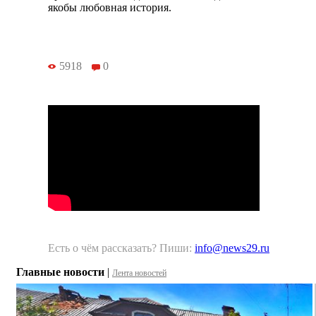
якобы любовная история.
5918
0
Есть о чём рассказать? Пиши:
info@news29.ru
Главные новости
|
Лента новостей