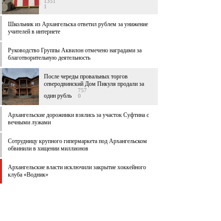
1351
1
Школьник из Архангельска ответил рублем за унижение
учителей в интернете
Руководство Группы Аквилон отмечено наградами за
благотворительную деятельность
После череды провальных торгов
северодвинский Дом Пикуля продали за
757
один рубль
0
Архангельские дорожники взялись за участок Суфтина с
вечными лужами
Сотрудницу крупного гипермаркета под Архангельском
обвинили в хищении миллионов
Архангельские власти исключили закрытие хоккейного
клуба «Водник»