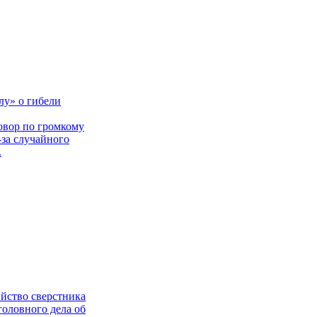
лу» о гибели
овор по громкому
-за случайного
.
ийство сверстника
головного дела об