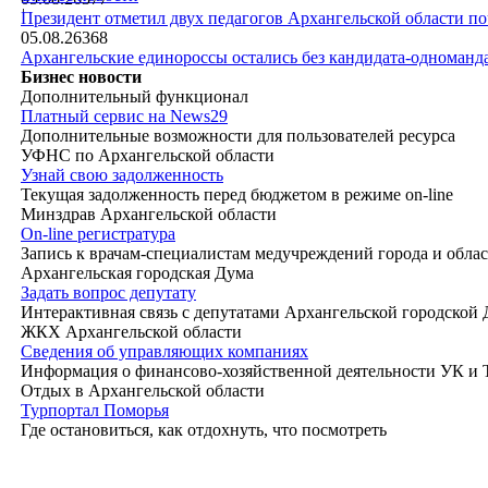
|
Президент отметил двух педагогов Архангельской области п
05.08.26
368
Архангельские единороссы остались без кандидата-одноманд
Бизнес новости
Дополнительный функционал
Платный сервис на News29
Дополнительные возможности для пользователей ресурса
УФНС по Архангельской области
Узнай свою задолженность
Текущая задолженность перед бюджетом в режиме on-line
Минздрав Архангельской области
On-line регистратура
Запись к врачам-специалистам медучреждений города и обла
Архангельская городская Дума
Задать вопрос депутату
Интерактивная связь с депутатами Архангельской городской
ЖКХ Архангельской области
Сведения об управляющих компаниях
Информация о финансово-хозяйственной деятельности УК и
Отдых в Архангельской области
Турпортал Поморья
Где остановиться, как отдохнуть, что посмотреть