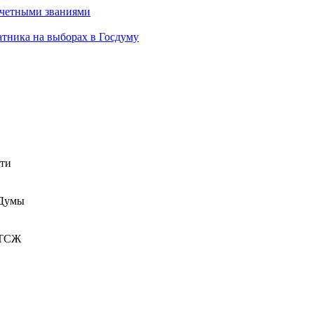
очетными званиями
атника на выборах в Госдуму
сти
 Думы
 ТСЖ