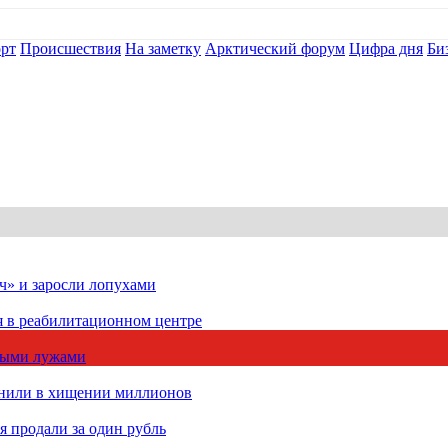
рт
Происшествия
На заметку
Арктический форум
Цифра дня
Би
ч» и заросли лопухами
я в реабилитационном центре
чными лужами
инили в хищении миллионов
 продали за один рубль