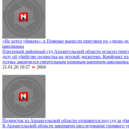
«Не хотел убивать»: в Поморье вынесли приговор по «диско-де
школьника
Плесецкий районный суд Архангельской области огласил приг
делу об убийстве подростка на детской дискотеке. Конфликт из
толчка закончился смертельным ножевым ранением школьника
21.01.26 10:37
2604
Подросток из Архангельской области отправится под суд за уб
В Архангельской области завершено расследование громкого у