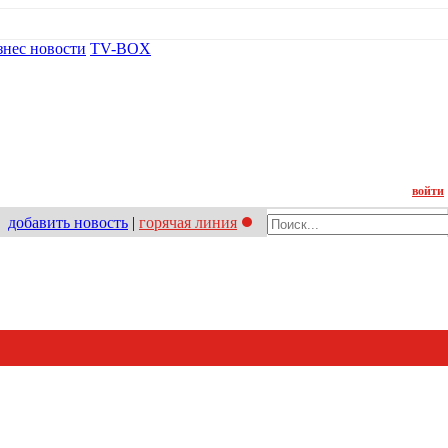
знес новости
TV-BOX
Контакт
войти
добавить новость
|
горячая линия