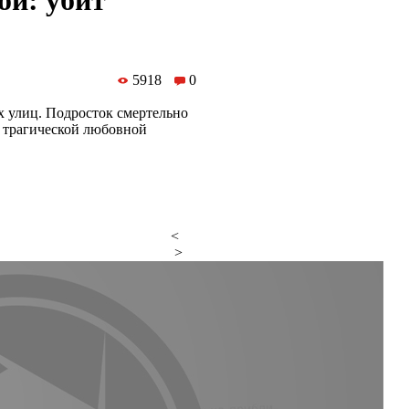
ой: убит
5918
0
х улиц. Подросток смертельно
о трагической любовной
<
>