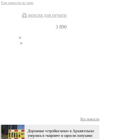
Еще новости по теме
версия для печати
3
890
<
>
Все новости
Дорожные «стройки века» в Архангельске
уперлись в «кирпич» и заросли лопухами