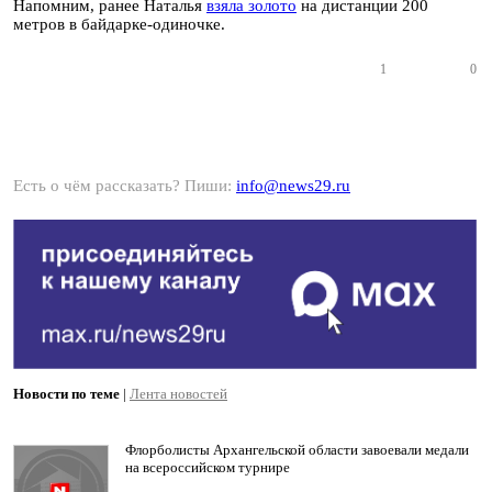
Напомним, ранее Наталья
взяла золото
на дистанции 200
метров в байдарке-одиночке.
1
0
Есть о чём рассказать? Пиши:
info@news29.ru
Новости по теме
|
Лента новостей
Флорболисты Архангельской области завоевали медали
на всероссийском турнире