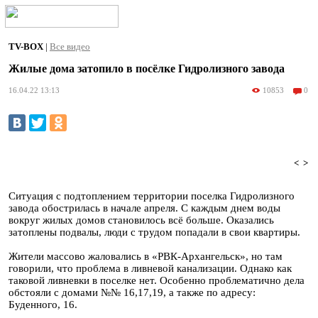
TV-BOX
|
Все видео
Жилые дома затопило в посёлке Гидролизного завода
10853
0
16.04.22 13:13
<
>
Ситуация с подтоплением территории поселка Гидролизного
завода обострилась в начале апреля. С каждым днем воды
вокруг жилых домов становилось всё больше. Оказались
затоплены подвалы, люди с трудом попадали в свои квартиры.
Жители массово жаловались в «РВК-Архангельск», но там
говорили, что проблема в ливневой канализации. Однако как
таковой ливневки в поселке нет. Особенно проблематично дела
обстояли с домами №№ 16,17,19, а также по адресу:
Буденного, 16.