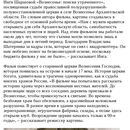
Инги Шаршовой «Вознесенье: поиски утраченного»,
посвященная судьбе православной полуразрушенной-
полувосстановленной церкви в селе Вознесенье Архангельской
области. По словам автора фильма, картина создавалась в
свободное от основной работы время. «Нам с мужем нравится
открывать для себя Архангельскую область, самобытность
населенных пунктов и людей. Над этим фильмом мы работали
около двух лет, потому что съемки могли позволить лишь в
выходные дни в летний период. Благодарим Владислава
Шатерника за кадры села, которые он снял с квадрокоптера. Он
нам любезно помог на безвозмездной основе, поскольку
бюджета фильма у нас не было», – рассказывает Инга.
Фильм повествует о старинной церкви Вознесения Господня,
которая появилась на острове в начале 17 века. История церкви
богата, удивительна и трагична одновременно, как и судьба
многих храмов России. «В фильме мы попытались рассказать
историю храма через воспоминания местных жителей. До
революции люди со всех соседних деревень приезжали в
Вознесенье, чтобы прикоснуться к святыне. Во времена
безбожия храм был обезглавлен, а красивейшая колокольня
разрушена. В разное время в здании храма находились
зернохранилище, игрушечная фабрика, склады, а позже здесь
открыли клуб. Возрождение церкви началось только в 90-е
годы», – рассказывает режиссер картины.