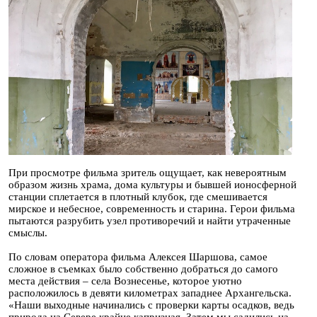
При просмотре фильма зритель ощущает, как невероятным
образом жизнь храма, дома культуры и бывшей ионосферной
станции сплетается в плотный клубок, где смешивается
мирское и небесное, современность и старина. Герои фильма
пытаются разрубить узел противоречий и найти утраченные
смыслы.
По словам оператора фильма Алексея Шаршова, самое
сложное в съемках было собственно добраться до самого
места действия – села Вознесенье, которое уютно
расположилось в девяти километрах западнее Архангельска.
«Наши выходные начинались с проверки карты осадков, ведь
природа на Севере крайне капризная. Затем мы садились на