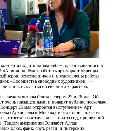
 концерта под открытым небом, организованного в
й «Аквилон», будет работать арт-маркет «Бренды
изайнеров, ремесленников и представлены работы
ников «Сообщества свободных художников» —
 дизайна, искусства и северного характера.
ся свежим ветром блюза вечером 25 и 26 мая. Оба
ут очень насыщенными и подарят публике несколько
 Концерт 25 мая откроется выступлением Арт
ева (Архангельск-Москва), и это станет показом
тва, итогом развития коллектива за год, прошедший
а. Тандем американки Элизабет Аллаи,
лях блюз, фанк, соул, рэгги, и питерских