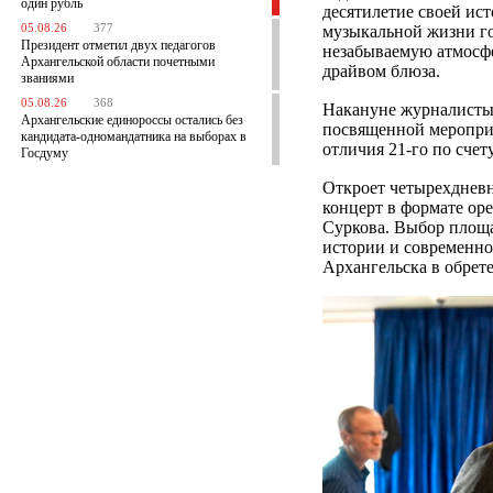
один рубль
десятилетие своей ис
05.08.26
377
музыкальной жизни го
Президент отметил двух педагогов
незабываемую атмосфе
Архангельской области почетными
драйвом блюза.
званиями
05.08.26
368
Накануне журналисты
Архангельские единороссы остались без
посвященной меропри
кандидата-одномандатника на выборах в
отличия 21-го по счет
Госдуму
Откроет четырехднев
концерт в формате ope
Суркова. Выбор площа
истории и современно
Архангельска в обрет