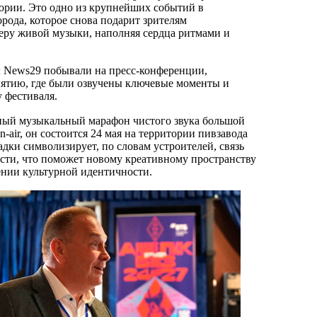
тории. Это одно из крупнейших событий в
рода, которое снова подарит зрителям
ру живой музыки, наполняя сердца ритмами и
 News29 побывали на пресс-конференции,
ятию, где были озвучены ключевые моменты и
у фестиваля.
ный музыкальный марафон чистого звука большой
n-air, он состоится 24 мая на территории пивзавода
дки символизирует, по словам устроителей, связь
сти, что поможет новому креативному пространству
ении культурной идентичности.