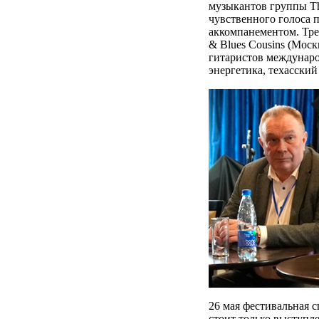
музыкантов группы The
чувственного голоса 
аккомпанементом. Тре
& Blues Cousins (Моск
гитаристов междунаро
энергетика, техасски
26 мая фестивальная с
стоит только выступл