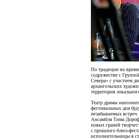
По традиции во время
содружестве с Группо
Севера» с участием д
архангельских худож
территория локального
Театр драмы наполнит
фестивальных дня буд
незабываемых встреч.
Ансамбля Тима Дорофе
новых граней творчес
с прошлого блюз-фест
исполнительницы в сти