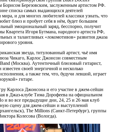
м Борисом Березовским, заслуженным артистом РФ.
шине списка самых выдающихся деятелей
 мира, и для многих любителей классики узнать, что
юбит блюз и пробует себя в нём, будет большим
льный эмоциональный заряд, бесспорно, получит
мы Квартета Игоря Бутмана, народного артиста РФ,
ельных и талантливых «локомотивов» развития джаза
мирового уровня.
иканская звезда, титулованный артист, чьё имя
блюза Чикаго, Карлос Джонсон совместным
 Band (Москва). Аутентичный блюзовый гитарист,
н известен своей энергичной и несколько
сполнения, а также тем, что, будучи левшой, играет
ворукой» гитаре.
гру Карлоса Джонсона и его участие в джем-сейшн
ая в Джаз-клубе Тима Дорофеева на официальном
о и во все предыдущие дни, 24, 25 и 26 мая клуб
тную сцену для джем-сейшн и выступлений
хангельск), The Millions (Санкт-Петербург), группы
иктора Колесова (Вологда).