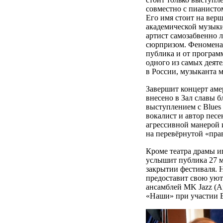
совместно с пианисто
Его имя стоит на вер
академической музыки
артист самозабвенно л
сюрпризом. Феномена
публика и от програм
одного из самых деят
в России, музыканта 
Завершит концерт амер
внесено в Зал славы 
выступлением с Blues
вокалист и автор песе
агрессивной манерой и
на перевёрнутой «пра
Кроме театра драмы и
услышит публика 27 м
закрытии фестиваля. Н
предоставит свою ую
ансамблей MK Jazz (Ар
«Наши» при участии В