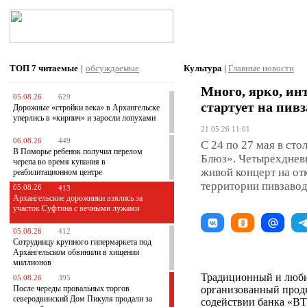
ТОП 7
читаемые
|
обсуждаемые
Культура
|
Главные новости
Много, ярко, ин
05.08.26
629
стартует на пив
Дорожные «стройки века» в Архангельске
уперлись в «кирпич» и заросли лопухами
21.05.26 11:01
06.08.26
449
С 24 по 27 мая в ст
В Поморье ребенок получил перелом
Блюз». Четырехднев
черепа во время купания в
живой концерт на от
реабилитационном центре
территории пивзавод
05.08.26
413
Архангельские дорожники взялись за
участок Суфтина с вечными лужами
05.08.26
412
Сотрудницу крупного гипермаркета под
Архангельском обвинили в хищении
миллионов
Традиционный и люб
05.08.26
395
После череды провальных торгов
организованный прод
северодвинский Дом Пикуля продали за
содействии банка «ВТ