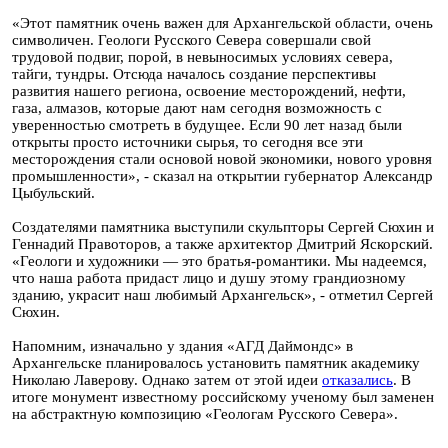
«Этот памятник очень важен для Архангельской области, очень
символичен. Геологи Русского Севера совершали свой
трудовой подвиг, порой, в невыносимых условиях севера,
тайги, тундры. Отсюда началось создание перспективы
развития нашего региона, освоение месторождений, нефти,
газа, алмазов, которые дают нам сегодня возможность с
уверенностью смотреть в будущее. Если 90 лет назад были
открыты просто источники сырья, то сегодня все эти
месторождения стали основой новой экономики, нового уровня
промышленности», - сказал на открытии губернатор Александр
Цыбульский.
Создателями памятника выступили скульпторы Сергей Сюхин и
Геннадий Правоторов, а также архитектор Дмитрий Яскорский.
«Геологи и художники — это братья-романтики. Мы надеемся,
что наша работа придаст лицо и душу этому грандиозному
зданию, украсит наш любимый Архангельск», - отметил Сергей
Сюхин.
Напомним, изначально у здания «АГД Даймондс» в
Архангельске планировалось установить памятник академику
Николаю Лаверову. Однако затем от этой идеи
отказались
. В
итоге монумент известному российскому ученому был заменен
на абстрактную композицию «Геологам Русского Севера».