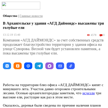
Общество
|
Главные новости
В Архангельске у здания «АГД Даймондс» высажены три
голубые ели
13.12.19 15:40
4578
0
Компания «АГД ДАЙМОНДС» за счет собственных средств
продолжает благоустройство территории у здания офиса на
улице Суворова. Весной там будет установлен памятник, а
пока высажены три голубые ели.
Работы на территории близ офиса «АГД ДАЙМОНДС» кипят с
минувшего лета. Участок давно огорожен строительными
лесами. Осенью архангелогородцы заметили, что
исчезли
три
высокие ели, растущие как раз в этом месте.
Оказалось, деревья были сведены по причине наличия планов