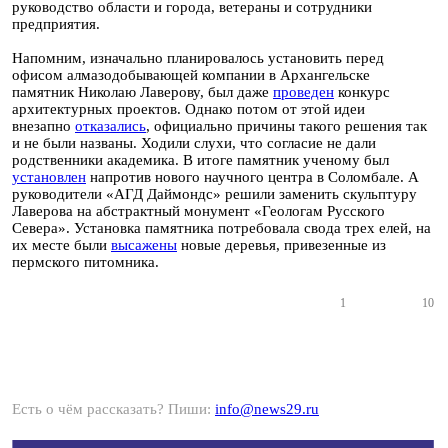
руководство области и города, ветераны и сотрудники
предприятия.
Напомним, изначально планировалось установить перед
офисом алмазодобывающей компании в Архангельске
памятник Николаю Лаверову, был даже
проведен
конкурс
архитектурных проектов. Однако потом от этой идеи
внезапно
отказались
, официально причины такого решения так
и не были названы. Ходили слухи, что согласие не дали
родственники академика. В итоге памятник ученому был
установлен
напротив нового научного центра в Соломбале. А
руководители «АГД Даймондс» решили заменить скульптуру
Лаверова на абстрактный монумент «Геологам Русского
Севера». Установка памятника потребовала свода трех елей, на
их месте были
высажены
новые деревья, привезенные из
пермского питомника.
1
10
Есть о чём рассказать? Пиши:
info@news29.ru