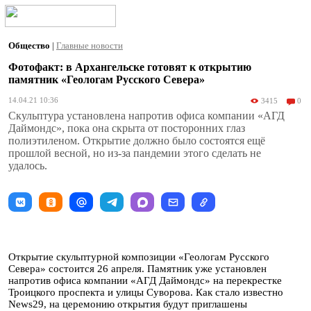
Общество
|
Главные новости
Фотофакт: в Архангельске готовят к открытию
памятник «Геологам Русского Севера»
14.04.21 10:36
3415
0
Скульптура установлена напротив офиса компании «АГД
Даймондс», пока она скрыта от посторонних глаз
полиэтиленом. Открытие должно было состоятся ещё
прошлой весной, но из-за пандемии этого сделать не
удалось.
Открытие скульптурной композиции «Геологам Русского
Севера» состоится 26 апреля. Памятник уже установлен
напротив офиса компании «АГД Даймондс» на перекрестке
Троицкого проспекта и улицы Суворова. Как стало известно
News29, на церемонию открытия будут приглашены