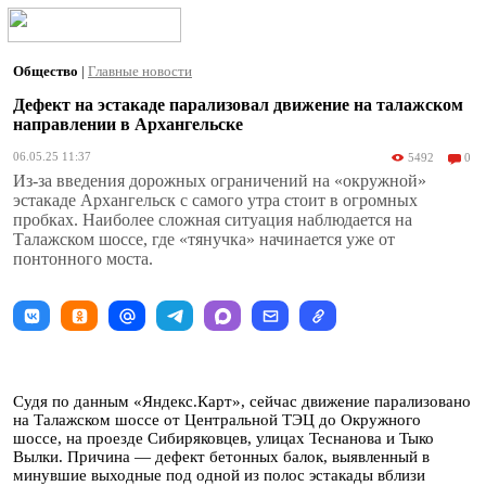
Общество
|
Главные новости
Дефект на эстакаде парализовал движение на талажском
направлении в Архангельске
06.05.25 11:37
5492
0
Из-за введения дорожных ограничений на «окружной»
эстакаде Архангельск с самого утра стоит в огромных
пробках. Наиболее сложная ситуация наблюдается на
Талажском шоссе, где «тянучка» начинается уже от
понтонного моста.
Судя по данным «Яндекс.Карт», сейчас движение парализовано
на Талажском шоссе от Центральной ТЭЦ до Окружного
шоссе, на проезде Сибиряковцев, улицах Теснанова и Тыко
Вылки. Причина — дефект бетонных балок, выявленный в
минувшие выходные под одной из полос эстакады вблизи