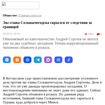
Общество
|
Главные новости
Экс-глава Сольвычегодска скрылся от следствия за
границей
26.09.22 16:34
5683
0
Обвиняемый во взяточничестве Андрей Сергеев не явился
уже на два судебных заседания. Теперь коррумпированный
чиновник объявлен в розыск.
В Котласском суде приостановлено рассмотрение уголовного
дела против экс-главы Сольвычегодска Андрея Сергеева. Дело в
том, что он уже дважды проигнорировал заседания. О
местонахождении чиновника не знает даже его адвокат. Сейчас
Андрей Сергеев объявлен в розыск. По данным ряда
источников, бывший глава Сольвычегодска мог скрыться в
Турции, куда добрался через Минск.