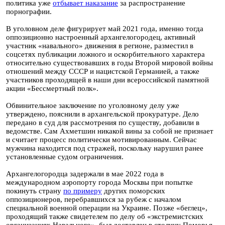
политика уже
отбывает наказание
за распространение
порнографии.
В уголовном деле фигурирует май 2021 года, именно тогда
оппозиционно настроенный архангелогородец, активный
участник «навального» движения в регионе, разместил в
соцсетях публикации ложного и оскорбительного характера
относительно существовавших в годы Второй мировой войны
отношений между СССР и нацистской Германией, а также
участников проходящей в наши дни всероссийской памятной
акции «Бессмертный полк».
Обвинительное заключение по уголовному делу уже
утверждено, пояснили в архангельской прокуратуре. Дело
передано в суд для рассмотрения по существу, добавили в
ведомстве. Сам Ахметшин никакой вины за собой не признает
и считает процесс политически мотивированным. Сейчас
мужчина находится под стражей, поскольку нарушил ранее
установленные судом ограничения.
Архангелогородца задержали в мае 2022 года в
международном аэропорту города Москвы при попытке
покинуть страну
по примеру
других поморских
оппозиционеров, перебравшихся за рубеж с началом
специальной военной операции на Украине. Позже «беглец»,
проходящий также свидетелем по делу об «экстремистских