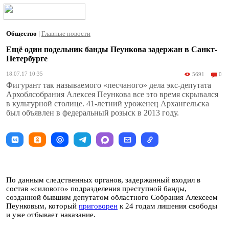
Общество
|
Главные новости
Ещё один подельник банды Пеункова задержан в Санкт-
Петербурге
18.07.17 10:35
5691
0
Фигурант так называемого «песчаного» дела экс-депутата
Архоблсобрания Алексея Пеункова все это время скрывался
в культурной столице. 41-летний уроженец Архангельска
был объявлен в федеральный розыск в 2013 году.
По данным следственных органов, задержанный входил в
состав «силового» подразделения преступной банды,
созданной бывшим депутатом областного Собрания Алексеем
Пеунковым, который
приговорен
к 24 годам лишения свободы
и уже отбывает наказание.