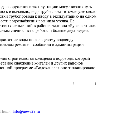
ввода сооружения в эксплуатацию могут возникнуть
ось изначально, ведь трубы лежат в земле уже около
товки трубопровода к вводу в эксплуатацию на одном
 сети водоснабжения возникла утечка. Ее
стовых испытаний в районе стадиона «Буревестник».
лемы специалисты работали больше двух недель.
движение воды по кольцевому водоводу
мальном режиме, - сообщили в администрации
ения строительства кольцевого водовода, который
зервное снабжение жителей и других районов
ционной программе «Водоканала» оно запланировано
3
1
? Пиши:
info@news29.ru