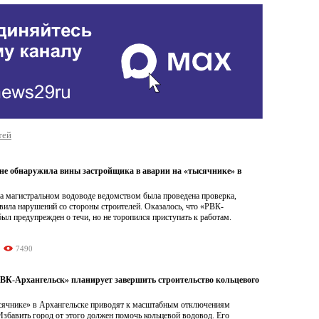
тей
не обнаружила вины застройщика в аварии на «тысячнике» в
а магистральном водоводе ведомством была проведена проверка,
вила нарушений со стороны строителей. Оказалось, что «РВК-
ыл предупрежден о течи, но не торопился приступать к работам.
7490
«РВК-Архангельск» планирует завершить строительство кольцевого
сячнике» в Архангельске приводят к масштабным отключениям
Избавить город от этого должен помочь кольцевой водовод. Его