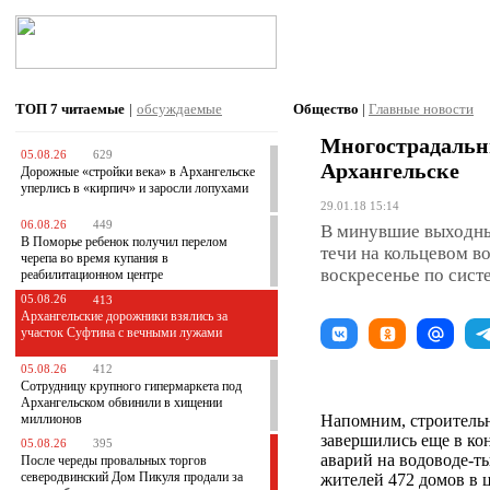
ТОП 7
читаемые
|
обсуждаемые
Общество
|
Главные новости
Многострадальны
05.08.26
629
Архангельске
Дорожные «стройки века» в Архангельске
уперлись в «кирпич» и заросли лопухами
29.01.18 15:14
06.08.26
449
В минувшие выходны
В Поморье ребенок получил перелом
течи на кольцевом в
черепа во время купания в
воскресенье по сист
реабилитационном центре
05.08.26
413
Архангельские дорожники взялись за
участок Суфтина с вечными лужами
05.08.26
412
Сотрудницу крупного гипермаркета под
Архангельском обвинили в хищении
миллионов
Напомним, строительн
завершились еще в кон
05.08.26
395
аварий на водоводе-
После череды провальных торгов
северодвинский Дом Пикуля продали за
жителей 472 домов в 