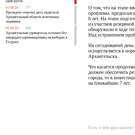
один рубль
О том, что на этапе 
05.08.26
377
Президент отметил двух педагогов
проблемы, предполагал
Архангельской области почетными
8 лет. На этапе подго
званиями
из участков резервной
05.08.26
368
обнаружили в ходе те
Архангельские единороссы остались без
Над устранением проб
кандидата-одномандатника на выборах в
Госдуму
На сегодняшний день 
осуществляется в нор
Архангельска.
Что касается продолж
должен обеспечить ре
города, то в инвести
на ближайшие 7 лет.
Есть о чём рассказать