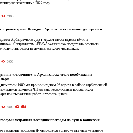
планируют завершить в 2022 году.
3986
: стройка храма Фемиды в Архангельске началась до переноса
здания Арбитражного суда в Архангельске ведется вблизи
ячника». Специалистам «РВК-Архангельск» предстояло перенести
но подрядчик решил не дожидаться коммунальщиков.
6838
рии на «тысячнике» в Архангельске стало несоблюдение
 норм
диаметром 1000 мм произошел днем 26 апреля в районе «арбитражной»
варительной причиной ЧП названо несоблюдение подрядчиком
норм при выполнении работ «нулевого цикла».
8802
гордумы устранили последние преграды на пути к концессии
ом заседании городской Думы решался вопрос увеличения уставного