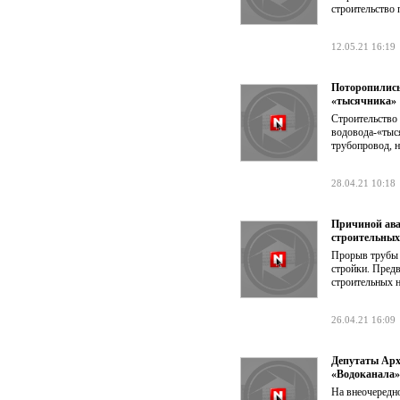
строительство 
12.05.21 16:19
Поторопились
«тысячника»
Строительство 
водовода-«тыс
трубопровод, 
28.04.21 10:18
Причиной ава
строительных
Прорыв трубы 
стройки. Пред
строительных 
26.04.21 16:09
Депутаты Арх
«Водоканала»
На внеочередн