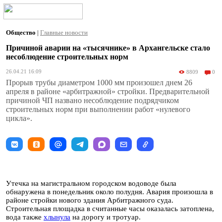
Общество
|
Главные новости
Причиной аварии на «тысячнике» в Архангельске стало
несоблюдение строительных норм
26.04.21 16:09
8809
0
Прорыв трубы диаметром 1000 мм произошел днем 26
апреля в районе «арбитражной» стройки. Предварительной
причиной ЧП названо несоблюдение подрядчиком
строительных норм при выполнении работ «нулевого
цикла».
Утечка на магистральном городском водоводе была
обнаружена в понедельник около полудня. Авария произошла в
районе стройки нового здания Арбитражного суда.
Строительная площадка в считанные часы оказалась затоплена,
вода также
хлынула
на дорогу и тротуар.