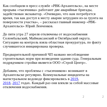
Как сообщили в пресс-службе «РВК-Архангельск», на месте
прорыва «тысячника» работают две аварийные бригады,
задействован экскаватор. «Очевидно, что нам потребуется
время, так как доступ к месту аварии затруднен из-за грунта на
поверхности участка», – рассказал главный инженер «РВК-
Архангельск» Юрий Ленченков.
До пяти утра 27 апреля отключены от водоснабжения
Соломбальский, Маймаксанский и Октябрьский округа.
Ситуацию на контроль взяла областная прокуратура, по факту
случившегося инициирована проверка.
Предварительной причиной ЧП названо несоблюдение
строительных норм при возведении здания суда. Генеральным
подрядчиком стройки является ООО «Строй Центр».
Добавим, что проблемы с «тысячником» возникают в
Архангельске регулярно. Коммунальные инциденты на
магистральном водоводе фиксировались в
2019
,
2018
,
2017
годах. Каждый раз они влекли за собой массовые
отключения водоснабжения.
2
2