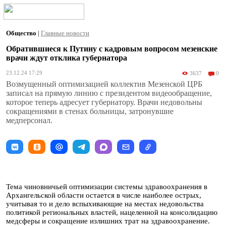
Общество
|
Главные новости
Обратившиеся к Путину с кадровым вопросом мезенские
врачи ждут отклика губернатора
23.12.24 17:29
3637
0
Возмущенный оптимизацией коллектив Мезенской ЦРБ
записал на прямую линию с президентом видеообращение,
которое теперь адресует губернатору. Врачи недовольны
сокращениями в стенах больницы, затронувшие
медперсонал.
Тема чиновничьей оптимизации системы здравоохранения в
Архангельской области остается в числе наиболее острых,
учитывая то и дело вспыхивающие на местах недовольства
политикой региональных властей, нацеленной на консолидацию
медсферы и сокращение излишних трат на здравоохранение.