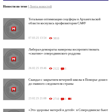
Новости по теме
|
Лента новостей
Тотальная оптимизация соцсферы в Архангельской
области коснулась профилактория САФУ
07.03.25 13:54
3810
Либерал-демократы намерены воспрепятствовать
«сжатию» северодвинского роддома
26.02.25 19:46
2122
1
Скандал с закрытием вечерней школы в Поморье дошел
до главного следователя страны
23.02.25 21:08
2710
1
«Это здоровье матерей и детей»: в Северодвинске бьют