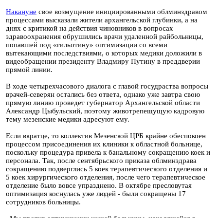
Накануне
свое возмущение инициированными облминздравом
процессами высказали жители архангельской глубинки, а на
днях с критикой на действия чиновников в вопросах
здравоохранения обрушились врачи удаленной райбольницы,
попавшей под «гильотину» оптимизации со всеми
вытекающими последствиями, о которых медики доложили в
видеобращении президенту Владмиру Путину в преддверии
прямой линии.
В ходе четырехчасового диалога с главой госудраства вопросы
врачей-северян остались без ответа, однако уже завтра свою
прямую линию проведет губернатор Архангельской области
Александр Цыбульский, поэтому животрепещущую кадровую
тему мезенские медики адресуют ему.
Если вкратце, то коллектив Мезенской ЦРБ крайне обеспокоен
процессом присоединения их клиники к областной больнице,
поскольку процедура привела к банальному сокращению коек и
персонала. Так, после сентябрьского приказа облминздрава
сокращению подверглись 5 коек терапевтического отделения и
5 коек хирургического отделения, после чего терапевтическое
отделение было вовсе упразднено. В октябре пресловутая
оптимизация коснулась уже людей - были сокращены 17
сотрудников больницы.