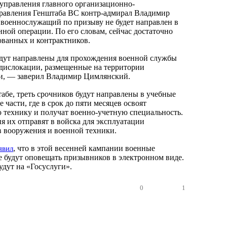
 управления главного организационно-
равления Генштаба ВС контр-адмирал Владимир
военнослужащий по призыву не будет направлен в
нной операции. По его словам, сейчас достаточно
ованных и контрактников.
дут направлены для прохождения военной службы
дислокации, размещенные на территории
и, — заверил Владимир Цимлянский.
абе, треть срочников будут направлены в учебные
 части, где в срок до пяти месяцев освоят
технику и получат военно-учетную специальность.
я их отправят в войска для эксплуатации
 вооружения и военной техники.
, что в этой весенней кампании военные
явил
 будут оповещать призывников в электронном виде.
удут на «Госуслуги».
0
1