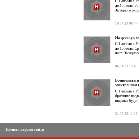
С 1 апреля в Р
до 15 июля. 70
Западного окру
19.04.23 09:47
На срочную с
С 1 апреля в Р
до 15 июля. Ср
часть Западног
04.04.23 13:40
Военкоматы н
электронном 
С 1 апреля в Р
брифинге пред
впервые будут
31.03.23 11:03
Полная версия сайта