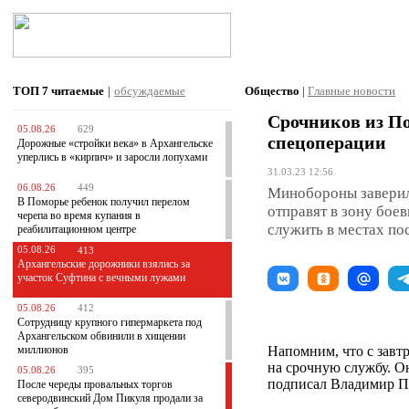
ТОП 7
читаемые
|
обсуждаемые
Общество
|
Главные новости
Срочников из По
05.08.26
629
спецоперации
Дорожные «стройки века» в Архангельске
уперлись в «кирпич» и заросли лопухами
31.03.23 12:56
06.08.26
449
Минобороны заверило
В Поморье ребенок получил перелом
отправят в зону бое
черепа во время купания в
служить в местах по
реабилитационном центре
05.08.26
413
Архангельские дорожники взялись за
участок Суфтина с вечными лужами
05.08.26
412
Сотрудницу крупного гипермаркета под
Архангельском обвинили в хищении
миллионов
Напомним, что с завт
на срочную службу. Он
05.08.26
395
подписал Владимир П
После череды провальных торгов
северодвинский Дом Пикуля продали за