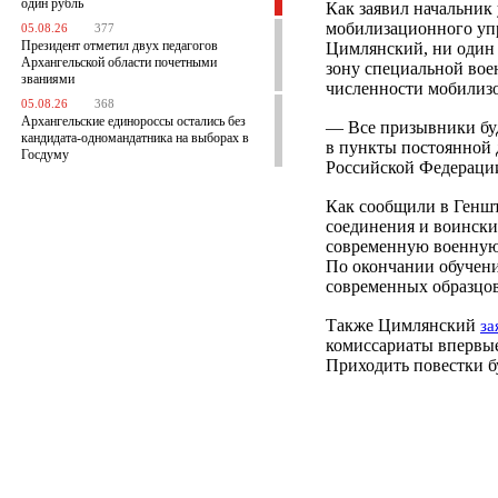
один рубль
Как заявил начальник
мобилизационного уп
05.08.26
377
Президент отметил двух педагогов
Цимлянский, ни один 
Архангельской области почетными
зону специальной вое
званиями
численности мобилиз
05.08.26
368
Архангельские единороссы остались без
— Все призывники бу
кандидата-одномандатника на выборах в
в пункты постоянной 
Госдуму
Российской Федераци
Как сообщили в Геншт
соединения и воинские
современную военную 
По окончании обучени
современных образцов
Также Цимлянский
за
комиссариаты впервые
Приходить повестки б