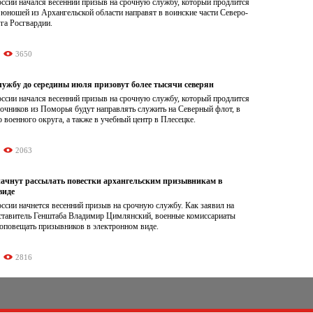
оссии начался весенний призыв на срочную службу, который продлится
 юношей из Архангельской области направят в воинские части Северо-
га Росгвардии.
3650
лужбу до середины июля призовут более тысячи северян
оссии начался весенний призыв на срочную службу, который продлится
очников из Поморья будут направлять служить на Северный флот, в
о военного округа, а также в учебный центр в Плесецке.
2063
ачнут рассылать повестки архангельским призывникам в
виде
оссии начнется весенний призыв на срочную службу. Как заявил на
ставитель Генштаба Владимир Цимлянский, военные комиссариаты
 оповещать призывников в электронном виде.
2816